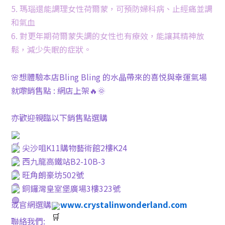
5. 瑪瑙還能調理女性荷爾蒙，可預防婦科病、止經痛並調
和氣血
6. 對更年期荷爾蒙失調的女性也有療效，能讓其精神放
鬆，減少失眠的症狀。
🌸想體驗本店Bling Bling 的水晶帶來的喜悦與幸運氣場
就嚟銷售點 : 網店上架🔥🌞
亦歡迎親臨以下銷售點選購
尖沙咀K11購物藝術館2樓K24
西九龍高鐵站B2-10B-3
旺角朗豪坊502號
銅鑼灣皇室堡廣場3樓323號
或官網選購
www.crystalinwonderland.com
聯絡我們: