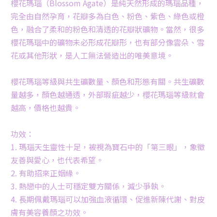
櫻花瑪瑙（Blossom Agate）是純天然形成的瑪瑙品種，
完全由自然孕育，花瓣多為白色、粉色、紫色、綠色或橙
色，融合了柔和的粉色和清透的花瓣狀礦物。當然，很多
櫻花瑪瑙中的礦物未必形成花瓣形，也有部分像雲朵、雪
花或其他形狀，是人工無法營造出的唯美意境。
櫻花瑪瑙等級與共生礦數量、顏色和形態有關。共生礦數
量越多，顏色越通透，外部瑕疵越少，櫻花瑪瑙等級就會
越高，價格也越貴。
功效：
1. 瑪瑙天生靈性十足，被視為寶石中的「第三眼」，象徵
友善與愛心，也代表希望。
2. 有助招來正姻緣。
3. 熱戀中的人士可穩定雙方關係，減少爭執。
4. 長期佩戴瑪瑙可以加強血液循環、促進新陳代謝、對皮
膚有美容養顏之功效。