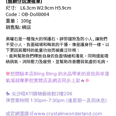
(醒獅
仔
玩滑板車)
尺寸: L6.3cm W2.9cm H5.9cm
Code：OB-Doll0004
重量： 100g
銷售點: 網店
黑曜石是一種強大的保護石，辟邪擋煞及防小人, 讓我們
不受小人、負面磁場和晦氣的干擾，像是護身符一樣。以
下更因其獨特的能量功效而被廣泛珍視：
~ 能夠幫助我們釋放自身的負面情緒和濁氣，同時還能吸
納病氣，消除壓力及疲勞，並幫助改善體弱氣虛的毛病。
🌸
想體驗本店Bling Bling 的水晶帶來的喜悦與幸運
氣場就嚟夢想
實體
店及網店同步上架🔥
🌞
🎠 尖沙咀K11購物藝術館2樓206
🎏營業時間 1:30pm-7:30pm (逢星期一及四休息)
或官網選購🛒www.crystalinwonderland.com