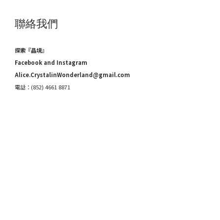
聯絡我們
探索『晶境』
Facebook and Instagram
Alice.CrystalinWonderland@gmail.com
電話：(852) 4661 8871