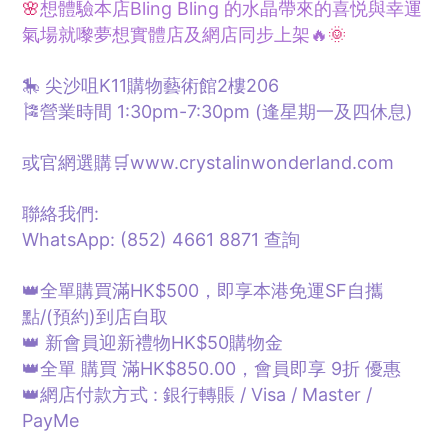
🌸
想體驗本店Bling Bling 的水晶帶來的喜悦與幸運
氣場就嚟夢想
實體
店及網店同步上架🔥
🌞
🎠 尖沙咀K11購物藝術館2樓206
🎏營業時間 1:30pm-7:30pm (逢星期一及四休息)
或官網選購🛒www.crystalinwonderland.com
聯絡我們:
WhatsApp: (852) 4661 8871
查詢
👑全單購買滿HK$500，即享本港免運SF自攜
點/
(預約)
到店自取
👑 新會員迎新禮物HK$50購物金
👑全單 購買 滿HK$850.00，會員即享 9折 優惠
👑網店付款方式 : 銀行轉賬 / Visa / Master /
PayMe