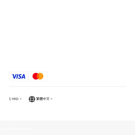
$
HKD
繁體中文
Copyright© [year][owner]