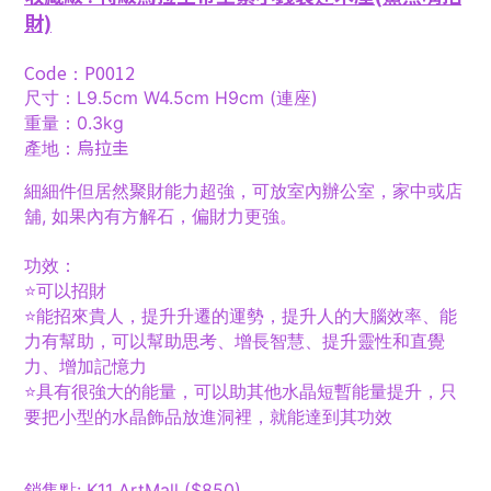
財)
Code
P0012
：
尺寸：L9.5cm W4.5cm H9cm (連座)
重量
：0.3kg
烏拉圭
產地
：
細細件但居然聚財能力超強，可放室內辦公室，家中或店
舖, 如果內有方解石，偏財力更強。
功效：
⭐️可以招財
⭐️能招來貴人，提升升遷的運勢，提升人的大腦效率、能
力有幫助，可以幫助思考、增長智慧、提升靈性和直覺
力、增加記憶力
⭐️具有很強大的能量，可以助其他水晶短暫能量提升，只
要把小型的水晶飾品放進洞裡，就能達到其功效
銷售點: K11 ArtMall ($850)