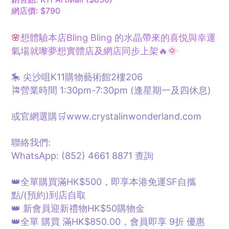
網店價: $790
🌸
想體驗本店Bling Bling 的水晶帶來的喜悦與幸運
氣場就嚟夢想
實體
店及網店同步上架🔥
🌞
🎠 尖沙咀K11購物藝術館2樓206
🎏營業時間 1:30pm-7:30pm (逢星期一及四休息)
或官網選購🛒www.crystalinwonderland.com
聯絡我們:
WhatsApp: (852) 4661 8871
查詢
👑全單購買滿HK$500，即享本港免運SF自攜
點/
(預約)
到店自取
👑 新會員迎新禮物HK$50購物金
👑全單 購買 滿HK$850.00，會員即享 9折 優惠