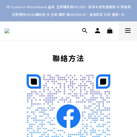
❖ Crystal in Wonderland 晶境  全單購買滿HK$500，即享本港免運優惠 ❖ 新會員
迎新禮物HK$60購物金 ❖ 全單 購買 滿HK$850.00，會員即享 95折 優惠 ! ❖ 
聯絡方法