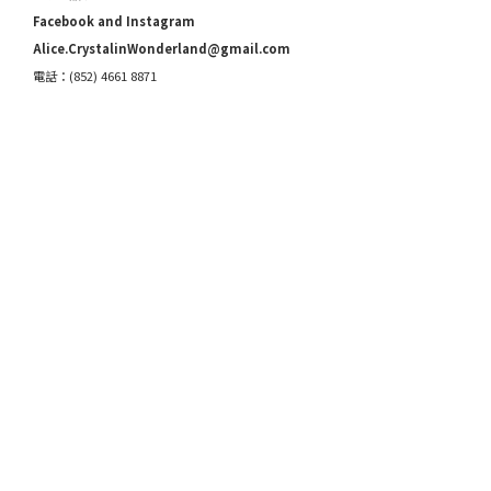
Facebook and Instagram
Alice.CrystalinWonderland@gmail.com
電話：(852) 4661 8871