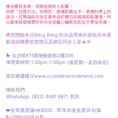
適合體弱多病、或剛痊癒的人配戴。
依照「左進右出」的原則，建議配戴左手。根據科學上的
說法，紅瑪瑙的功效主要來自於寶石的磁場和能量場，所
以要使其發揮更好的功效是離心臟較近的左手更加合適。
🌸
想體驗本店Bling Bling 的水晶帶來的喜悦與幸運
氣場就嚟夢想
實體
店及網店同步上架🔥
🌞
🎠 尖沙咀K11購物藝術館2樓206
🎏營業時間 1:30pm-7:30pm (逢星期一及四休息)
或官網選購🛒www.crystalinwonderland.com
聯絡我們:
WhatsApp: (852) 4661 8871
查詢
👑全單購買滿HK$500，即享本港免運SF自攜
點/
(預約)
到店自取