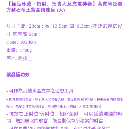
【極品珍藏 :
招財、招貴人及充電神器】高質烏拉圭
方解石帝王紫晶鎮連座
(大)
尺寸：高
長
闊
不連底座的尺
: 20cm ;
: 13.5cm
: 9.5cm (
寸
底座高
;
:6cm
)
Code
：
AG0001
重量：
3400
g
產地
:
烏拉圭
紫晶簇功效
-
可作為其他水晶充電之理想工具
-
提升智慧和財富，吸引貴人和增強人緣，甚至能夠驅除邪惡。特別適合內斂個性
的人，能給予你勇氣和自信，鞏固你和朋友、情侶、夫妻之間的關係
-
擺放在正財位
/
偏財位：招財聚財，可以延續賺錢的時
間，增加賺取的財富，能長期保存所積累的財富
-
可在長輩的房門後擺放紫晶簇，有助減少衝突發生