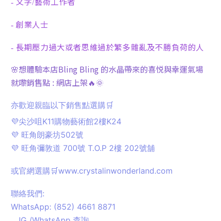
文字
藝術工作者
-
/
創業人士
-
長期壓力過大或者思維過於繁多雜亂及不勝負荷的人
-
🌸想體驗本店Bling Bling 的水晶帶來的喜悦與幸運氣場
就嚟銷售點 : 網店上架🔥🌞
亦歡迎親臨以下銷售點選購🛒
💜尖沙咀K11購物藝術館2樓K24
💜 旺角朗豪坊502號
💜 旺角彌敦道 700號 T.O.P 2樓 202號舖
或官網選購🛒www.crystalinwonderland.com
聯絡我們:
WhatsApp: (852) 4661 8871
．IG /WhatsApp 查詢