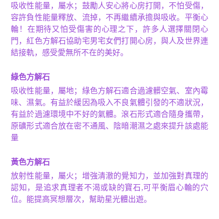
吸收性能量，屬水；鼓勵人安心將心房打開，不怕受傷，
容許負性能量釋放、流掉，不再繼續承擔與吸收。平衡心
輪！在期待又怕受傷害的心理之下，許多人選擇關閉心
門，紅色方解石協助宅男宅女們打開心房，與人及世界連
結接軌，感受愛無所不在的美好。
綠色方解石
吸收性能量，屬地；綠色方解石適合過濾髒空氣、室內霉
味、濕氣。有益於緩因為吸入不良氣體引發的不適狀況，
有益於過濾環境中不好的氣體。滾石形式適合隨身攜帶，
原礦形式適合放在密不通風、陰暗潮濕之處來提升該處能
量
黃色方解石
放射性能量，屬火；增強清澈的覺知力，並加強對真理的
認知，是追求真理者不渴或缺的寶石
,
可平衡眉心輪的穴
位。能提高冥想層次，幫助星光體出遊。