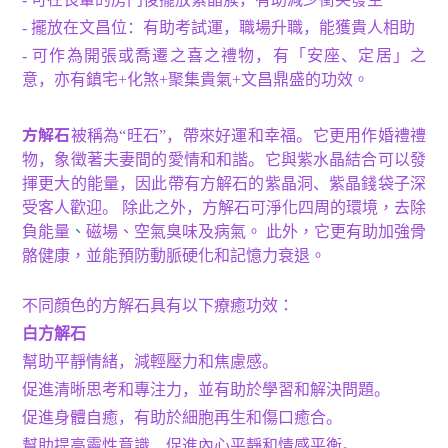
-
擺放在文昌位：有助考試運，職場升職，能獲貴人相助
-
可作為開張或喬遷之喜之禮物，有「安座、定居」之
意，亦有鎮宅
+
化煞
+
聚集貴氣
+
文昌鼎盛的功效
。
方解石
被稱為“旺石”，帶來好運和幸福。它更用作婚禮禮
物，象徵著夫妻間的愛情和和諧。它與紫水晶結合可以發
揮更大的能量，因此帶有方解石的紫晶洞、紫晶錢袋子深
受客人歡迎。
除此之外
，
方解石可淨化四周的環境，去除
、
負能量
磁場、空氣臭味及病氣。 此外，它更有助加強骨
骼健康，並能預防動脈硬化和記憶力衰退。
不同顏色的方解石具有以下療癒功效：
白方解石
幫助平靜情緒，減輕壓力和焦慮感。
促進清晰思考和專注力，並有助於學習和解決問題。
促進身體自癒，有助於細胞再生和傷口癒合。
幫助提高靈性意識，促進內心平靜和情感平衡。