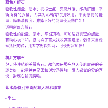
藍色方解石
吸收性能量，屬水；提振士氣，克敵制勝，能夠解開、平
衡所有的脈輪。尤其對心輪有特別效用。平衡感情的能
量，降低濃稠度，濾掉不好的能量使流動自如！
透明彩虹方解石
吸收性的能量，屬水，平衡頂輪，可加強對真理的認識，
有助心境平和。協助與宇宙大我及高靈連結，體會來自源
頭無限的愛，用於求財觀想時，可使財富加倍！
粉紅方解石
與天使連結的美麗寶石。顏色像是嬰兒與天使肌膚般的美
麗美好，能量特色是柔和與滲透性強，讓人感覺的愛的喜
悅，對應心輪與臍輪。
紫水晶特別推薦配戴人群和職業
學生
-