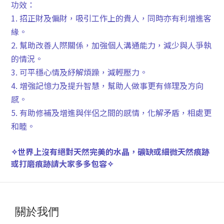
功效：
1. 招正財及偏財，吸引工作上的貴人，同時亦有利增進客
緣。
2. 幫助改善人際關係，加強個人溝通能力，減少與人爭執
的情況。
3. 可平穩心情及紓解煩躁，減輕壓力。
4. 增強記憶力及提升智慧，幫助人做事更有條理及方向
感。
5. 有助修補及增進與伴侶之間的感情，化解矛盾，相處更
和睦。
✧
世界上沒有絕對天然完美的水晶，礦缺或細微天然痕跡
或打磨痕跡請大家多多包容
✧
關於我們