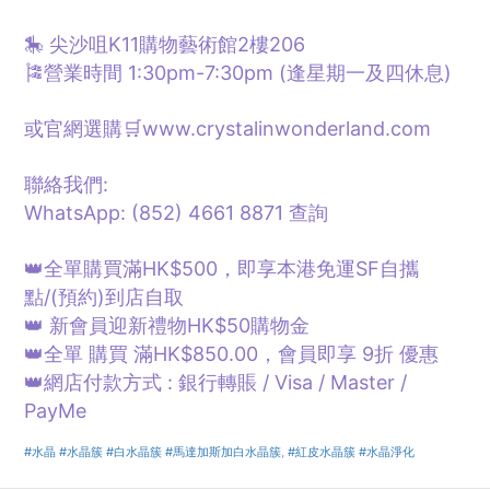
🎠 尖沙咀K11購物藝術館2樓206
🎏營業時間 1:30pm-7:30pm (逢星期一及四休息)
或官網選購🛒www.crystalinwonderland.com
聯絡我們:
WhatsApp: (852) 4661 8871
查詢
👑全單購買滿HK$500，即享本港免運SF自攜
點/
(預約)
到店自取
👑 新會員迎新禮物HK$50購物金
👑全單 購買 滿HK$850.00，會員即享 9折 優惠
👑網店付款方式 : 銀行轉賬 / Visa / Master /
PayMe
#水晶
#水晶簇
#白水晶簇
#馬達加斯加白水晶簇
,
#紅皮水晶簇
#水晶淨化