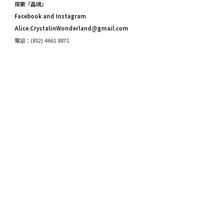
探索『晶境』
Facebook and Instagram
Alice.CrystalinWonderland@gmail.com
電話：(852) 4661 8871