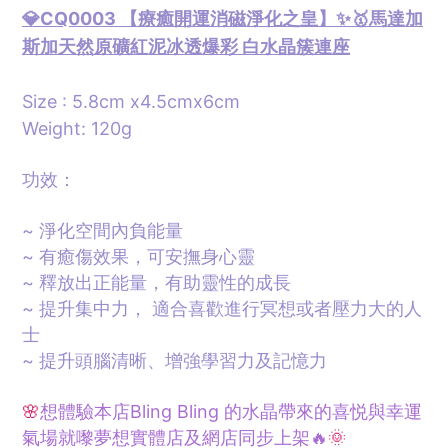
💎
CQ0003 【
療癒開運消磁淨化之皇】✨🥇
馬達加
斯加天然原礦紅泥冰透爆彩 白水晶簇連座
Size : 5.8cm x4.5cmx6cm
Weight:
120g
功效：
~ 淨化空間內負能量
~ 有癒傷效果，可安撫身心靈
~ 釋放出正能量，有助靈性的成長
~ 提升集中力， 適合喜歡進行冥想或者壓力大的人
士
~ 提升頭腦清晰、增強學習力及記憶力
🌸
想體驗本店Bling Bling 的水晶帶來的喜悦與幸運
氣場就嚟夢想
實體
店及網店同步上架🔥
🌞