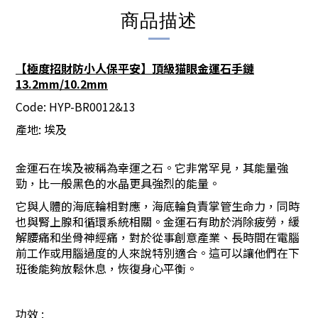
商品描述
【極度招財防小人保平安】頂級猫眼金運石手鏈
13.2mm/10.2mm
Code: HYP-BR0012&13
產地
:
埃及
金運石在埃及被稱為幸運之石。它非常罕見，其能量強
勁，比一般黑色的水晶更具強烈的能量。
它與人體的海底輪相對應，海底輪負責掌管生命力，同時
也與腎上腺和循環系統相關。金運石有助於消除疲勞，緩
解腰痛和坐骨神經痛，對於從事創意產業、長時間在電腦
前工作或用腦過度的人來說特別適合。這可以讓他們在下
班後能夠放鬆休息，恢復身心平衡。
功效
: