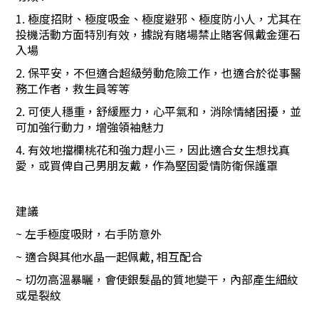
1.
極度招財、極度吸金、極度避邪、極度防小人
，尤其在
投機活動方面特別有效，據說有賭場禁止賭客佩戴金運石
入場
2.
保平安，不但適合超級勞動危險工作，也適合於從事醫
務工作者，救生員等等
2.
可使人穩重，舒緩壓力，心平氣和，消除情緒困擾，並
可加強行動力，增強領袖魅力
4.
有效地擋欄桃花和強力趕小三，因此適合女生想找真
愛，或買俾自己男朋友戴，作為堅固愛情防衛保護罩
建議
~
左手極度吸財，右手防意外
~
適合與其他水晶一起佩戴
,
相互配合
~
切勿高溫暴曬，會使銀髮晶的質地變干，內部產生細紋
或是裂紋