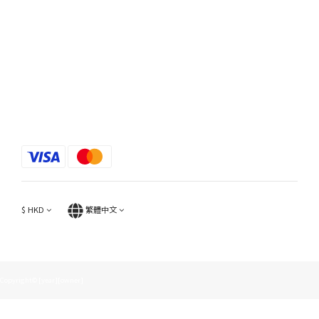
$
HKD
繁體中文
Copyright© [year][owner]
立即購買