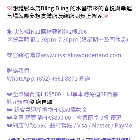
🌸
想體驗本店Bling Bling 的水晶帶來的喜悦與幸運
氣場就嚟夢想
實體
店及網店同步上架🔥
🌞
🎠 尖沙咀K11購物藝術館2樓206
🎏營業時間 1:30pm-7:30pm (逢星期一及四休息)
或官網選購🛒www.crystalinwonderland.com
聯絡我們:
WhatsApp: (852) 4661 8871
查詢
👑全單購買滿HK$500，即享本港免運SF自攜
點/
(預約)
到店自取
👑 新會員迎新禮物HK$50購物金
👑全單 購買 滿HK$850.00，會員即享 9折 優惠
👑網店付款方式 : 銀行轉賬 / Visa / Master / PayMe