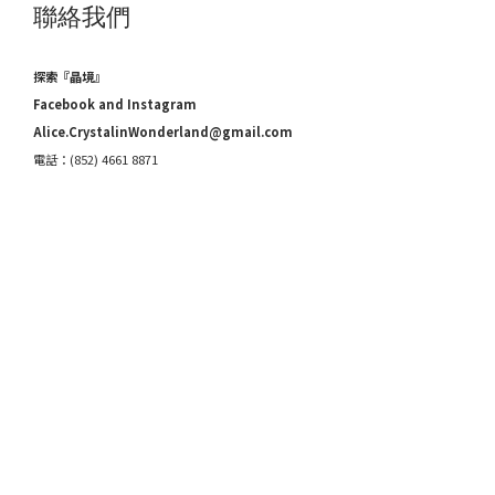
聯絡我們
探索『晶境』
Facebook and Instagram
Alice.CrystalinWonderland@gmail.com
電話：(852) 4661 8871