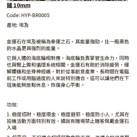
鏈 10mm
Code: HYP-BR0005
產地
:
埃及
金運石在埃及被稱為幸運之石，其能量強勁，比一般黑色
的水晶更具強烈的能量。
它與人體的海底輪相對應，海底輪負責掌管生命力，同時
也與腎上腺和循環系統相關。金運石有助於消除疲勞，緩
解腰痛和坐骨神經痛，對於從事創意產業、長時間在電腦
前工作或用腦過度的人來說特別適合。這可以讓他們在下
班後能夠放鬆休息，恢復身心平衡。
功效
:
1.
極度招財、極度吸金、極度避邪、極度防小人
，尤其在
投機活動方面特別有效，據說有賭場禁止賭客佩戴金運石
入場