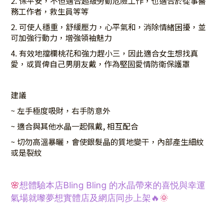
2.
保平安，不但適合超級勞動危險工作，也適合於從事醫
務工作者，救生員等等
2.
可使人穩重，舒緩壓力，心平氣和，消除情緒困擾，並
可加強行動力，增強領袖魅力
4.
有效地擋欄桃花和強力趕小三，因此適合女生想找真
愛，或買俾自己男朋友戴，作為堅固愛情防衛保護罩
建議
~
左手極度吸財，右手防意外
~
適合與其他水晶一起佩戴
,
相互配合
~
切勿高溫暴曬，會使銀髮晶的質地變干，內部產生細紋
或是裂紋
🌸
想體驗本店Bling Bling 的水晶帶來的喜悦與幸運
氣場就嚟夢想
實體
店及網店同步上架🔥
🌞