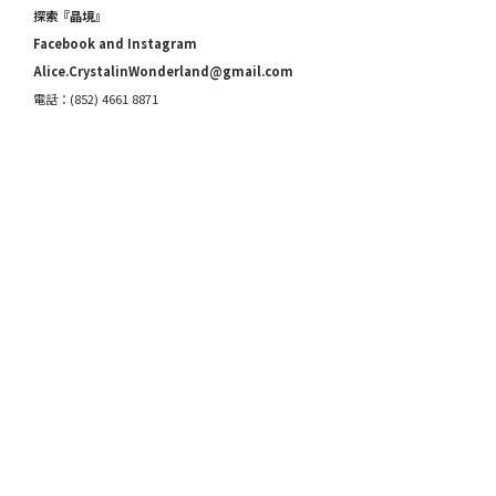
探索『晶境』
Facebook and Instagram
Alice.CrystalinWonderland@gmail.com
電話：(852) 4661 8871