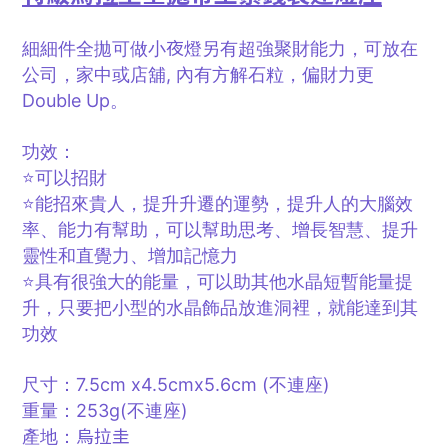
夜
細細件全拋可做小
燈另有
超強
聚財能力，可放在
公司，家中或店舖, 內有方解石粒，偏財力更
Double Up。
功效：
⭐️可以招財
⭐️能招來貴人，提升升遷的運勢，提升人的大腦效
率、能力有幫助，可以幫助思考、增長智慧、提升
靈性和直覺力、增加記憶力
⭐️具有很強大的能量，可以助其他水晶短暫能量提
升，只要把小型的水晶飾品放進洞裡，就能達到其
功效
尺寸：7.5cm x4.5cmx5.6cm (不連座)
重量：253g(不連座)
烏拉圭
產地：