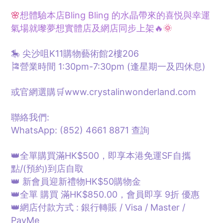
🌸
想體驗本店Bling Bling 的水晶帶來的喜悦與幸運
氣場就嚟夢想
實體
店及網店同步上架🔥
🌞
🎠 尖沙咀K11購物藝術館2樓206
🎏營業時間 1:30pm-7:30pm (逢星期一及四休息)
或官網選購🛒www.crystalinwonderland.com
聯絡我們:
WhatsApp: (852) 4661 8871
查詢
👑全單購買滿HK$500，即享本港免運SF自攜
點/
(預約)
到店自取
👑 新會員迎新禮物HK$50購物金
👑全單 購買 滿HK$850.00，會員即享 9折 優惠
👑網店付款方式 : 銀行轉賬 / Visa / Master /
PayMe