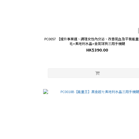
PC0057 【提升事業運、調理女性內分泌、改善氣血及平衡能量
毛+奧地利水晶+金氣球狗三用手機鏈
HK$390.00