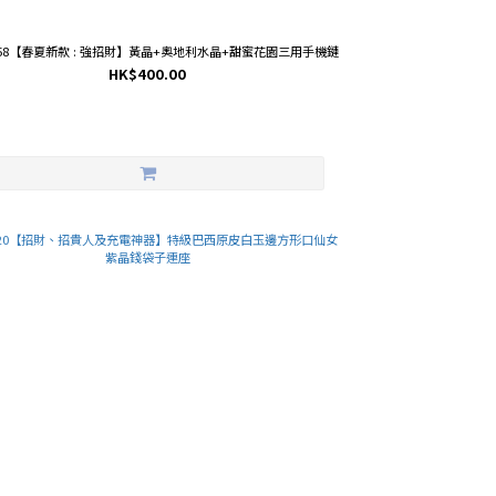
0058【春夏新款 : 強招財】黃晶+奧地利水晶+甜蜜花園三用手機鏈
HK$400.00