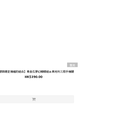
售完
慧與穩定情緒的結合】青金石夢幻蝴蝶結🎀奧地利三用手機鏈
HK$390.00