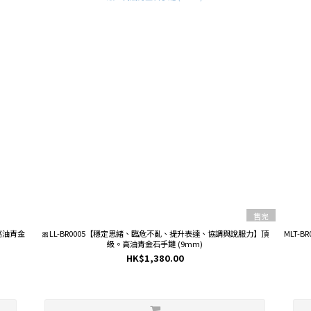
售完
高油青金
🎀LL-BR0005【穩定思緒、臨危不亂、提升表達、協調與說服力】頂
MLT-
級。高油青金石手鏈 (9mm)
HK$1,380.00