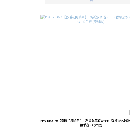
PEA-BR0020【春暖花開系列】: 高質紫瑪瑙8mm+香檳淡水珍
扣手鏈 (設計款)