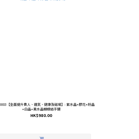
BR0003【全面提升貴人、運氣、健康及磁場】: 紫水晶+膠花+粉晶
+白晶+黃水晶蝴蝶結手鏈
HK$980.00