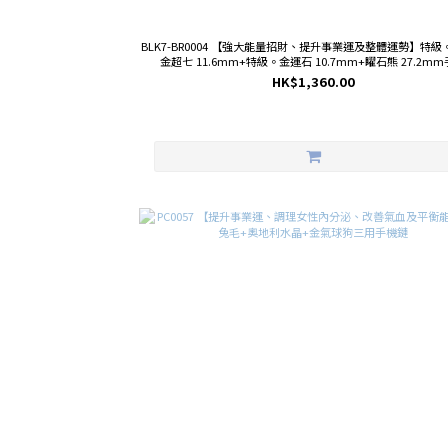
BLK7-BR0004 【強大能量招財、提升事業運及整體運勢】特
金超七 11.6mm+特級。金運石 10.7mm+矅石熊 27.2m
HK$1,360.00