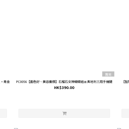
售完
級。青金
PC0056【面色好、美容養顏】石榴石女神蝴蝶結🎀奧地利三用手機鏈
【智
HK$390.00