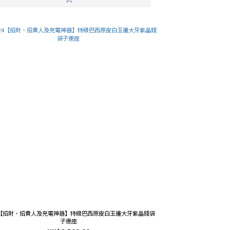
24【招財、招貴人及充電神器】特級巴西原皮白玉邊大牙紫晶錢袋
子連座