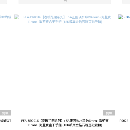
售完
售完
珠蝴蝶OT
PEA-BR0016【春暖花開系列】: 5A正圓淡水珍珠6mm+海藍寶
P00
11mm+海藍寶盒子手鏈 (18K鍍真金鋯石豌豆磁吸扣)