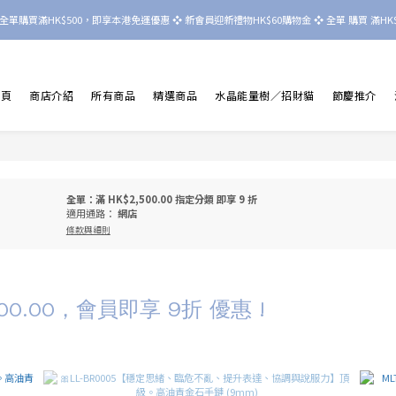
nd 晶境  全單購買滿HK$500，即享本港免運優惠 ❖ 新會員迎新禮物HK$60購物金 ❖ 全單 購買 滿HK$8
首頁
商店介紹
所有商品
精選商品
水晶能量樹／招財貓
節慶推介
全單：滿 HK$2,500.00 指定分類 即享 9 折
適用通路：
網店
條款與細則
0.00，會員即享 9折 優惠 !