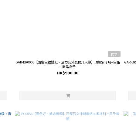
售完
GAR-BR0006【面色白裡透紅、活力充沛及提升人緣】頂級紫牙烏+白晶
GAR-
+紫晶盒子
HK$990.00