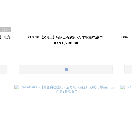
售完
】 紅兔
CL0020 【叉電王】特級巴西濃紫大牙平板連木座(中)
P00
HK$1,280.00