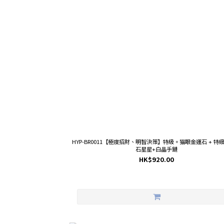
HYP-BR0011【極度招財、明智決策】特級。猫眼金運石 + 特
石星星+白晶手鏈
HK$920.00