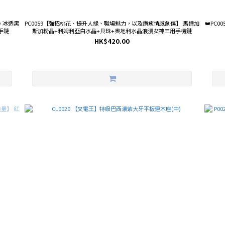
級。冰透黑
PC0059【強招桃花、提升人緣、職場魅力，以及療癒情感創傷】 馬達加
👑PC
m手鏈
斯加粉晶+利姆利亞白水晶+貝珠+奧地利水晶浪漫女神三用手機鏈
HK$420.00