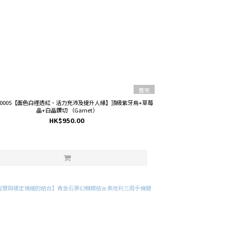
售完
BR0005【面色白裡透紅、活力充沛及提升人緣】頂級紫牙烏+草莓
晶+白晶鑽切 （Garnet）
HK$950.00