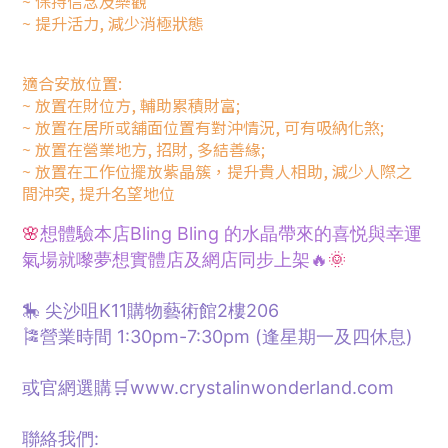
~
保持信念及樂觀
~
提升活力,
減少消極狀態
適合安放位置:
~
放置在財位方
,
輔助累積財富;
~ 放置在
居所或舖面位置有對沖情況
,
可有吸納化煞;
~ 放置在
營業地方
,
招財
,
多結善緣;
~ 放置在
工作位擺放紫晶簇，提升貴人相助
,
減少人際之
間沖突
,
提升名望地位
🌸
想體驗本店Bling Bling 的水晶帶來的喜悦與幸運
氣場就嚟夢想
實體
店及網店同步上架🔥
🌞
🎠 尖沙咀K11購物藝術館2樓206
🎏營業時間 1:30pm-7:30pm (逢星期一及四休息)
或官網選購🛒www.crystalinwonderland.com
聯絡我們: