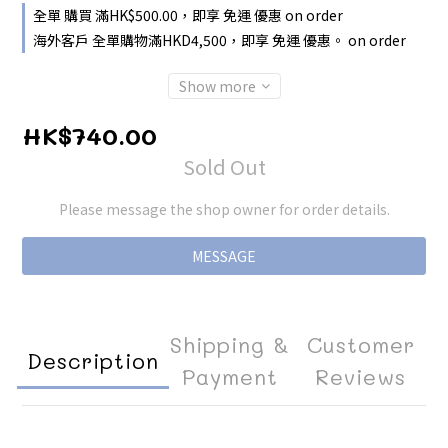
全單 購買 滿HK$500.00，即享 免運 優惠 on order
海外客戶 全單購物滿HKD4,500，即享 免運 優惠。 on order
Show more
HK$740.00
Sold Out
Please message the shop owner for order details.
MESSAGE
Shipping &
Customer
Description
Payment
Reviews