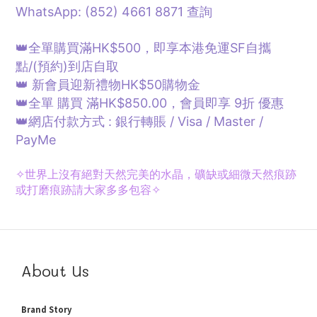
WhatsApp: (852) 4661 8871
查詢
👑全單購買滿HK$500，即享本港免運SF自攜
點/
(預約)
到店自取
👑 新會員迎新禮物HK$50購物金
👑全單 購買 滿HK$850.00，會員即享 9折 優惠
👑網店付款方式 : 銀行轉賬 / Visa / Master /
PayMe
✧
世界上沒有絕對天然完美的水晶，礦缺或細微天然痕跡
或打磨痕跡請大家多多包容✧
About Us
Brand Story