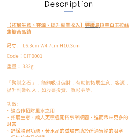
Description
【拓展生意、客源、提升副業收入】
特級
烏
拉圭白玉拉絲
焦糖黃晶鎮
尺寸
: L6.3cm W4.7cm H10.3cm
Code
：
CIT0001
重量： 333g
「聚財之石」，能夠吸引偏財，有助於拓展生意、客源，
提升副業收入，如股票投資、買彩券等。
功效
:
~ 適合作招財風水之用
~
拓展生意，讓人更積極開拓事業版圖，進而帶來更多的
財富
~ 舒緩腸胃功能，黃水晶的磁場有助於疏通胃輪的阻塞