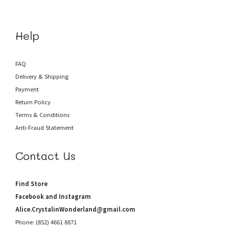
Help
FAQ
Delivery & Shipping
Payment
Return Policy
Terms & Conditions
Anti-Fraud
Statement
Contact Us
Find Store
Facebook and Instagram
Alice.CrystalinWonderland@gmail.com
Phone: (852) 4661 8871