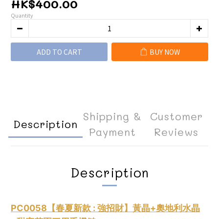
HK$400.00
Quantity
ADD TO CART
BUY NOW
Shipping &
Customer
Description
Payment
Reviews
Description
PC0058【春夏新款 : 強招財】黃晶+奧地利水晶