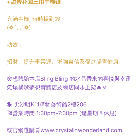
+甜蜜花園三用手機鏈
充滿生機, 時時搵到錢
(❁´◡`❁)
功效 :
招財、提升事業運、增強自信及促進腸胃健康。
🌸想體驗本店Bling Bling 的水晶帶來的喜悦與幸運
氣場就嚟夢想實體店及網店同步上架🔥🌞
🎠 尖沙咀K11購物藝術館2樓206
🎏營業時間 1:30pm-7:30pm (逢星期四休息)
或官網選購🛒www.crystalinwonderland.com