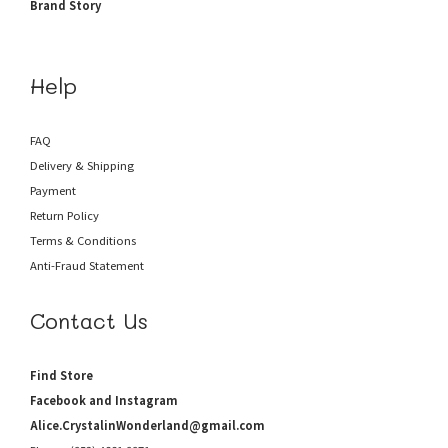
Brand Story
Help
FAQ
Delivery & Shipping
Payment
Return Policy
Terms & Conditions
Anti-Fraud
Statement
Contact Us
Find Store
Facebook and Instagram
Alice.CrystalinWonderland@gmail.com