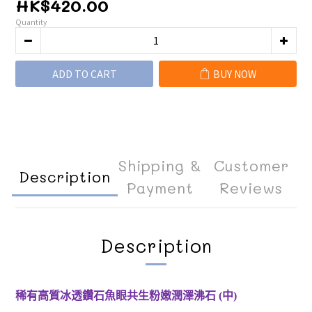
HK$420.00
Quantity
ADD TO CART
BUY NOW
Shipping &
Customer
Description
Payment
Reviews
Description
稀有高質冰透鑽石魚眼共生粉嫩潤澤沸石 (中)