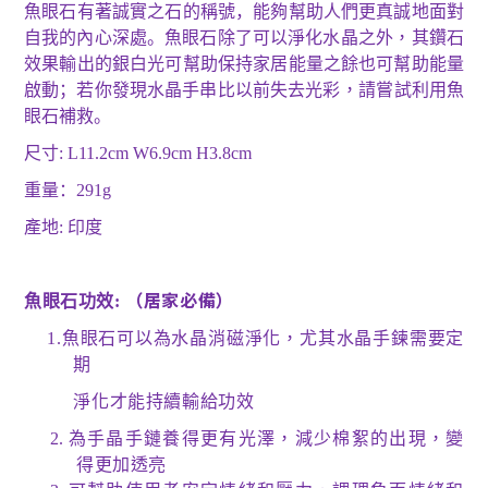
魚眼石有著誠實之石的稱號，能夠幫助人們更真誠地面對
自我的內心深處。魚眼石除了可以淨化水晶之外
，
其鑽石
效果輸出的銀白光可幫助保持家居能量之餘也可幫助能量
啟動；若你發現水晶手串比以前失去光彩
，
請嘗試利用魚
眼石補救。
尺寸
: L11.2cm W6.9cm H3.8cm
重量：
291
g
產地
:
印度
（居家必備）
魚眼石功效
:
1.
魚眼石可以為水晶消磁淨化，尤其水晶手鍊需要定
期
淨化才能持續輸給功效
2.
為手晶手鏈養得更有光澤，減少棉絮的出現，變
得更加透亮