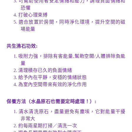
3.
可幫助使用者安定情緒和壓力，調理負面情緒和
恐懼
4.
打破心理束縛
5.
適合放置於房間，同時淨化環境，提升空間的磁
場能量
共生沸石功效
:
幫助空間
人體排除負能
1.
吸附力強，排除有害能量
,
/
量
2.
清理積存已久的負面情緒
3.
給予內在平靜，安穩的情緒狀態
4.
為室內空間帶來有效的淨化作用
保養方法（水晶原石也需要定時處理！）
:
1.
清水清洗原石，盡量避免有塵埃，它對能量干擾
非常大
2.
約每兩星期打掃／清洗一次