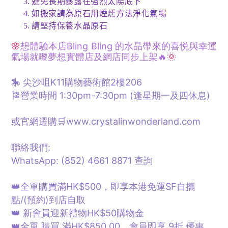
3.
避免長期暴露在強烈太陽底下
4.
如搬家請為原石用煙燻方法淨化氣場
5.
請堅持保養水晶原石
🌸
想體驗本店Bling Bling 的水晶帶來的喜悦與幸運
氣場就嚟夢想
實體
店及網店同步上架🔥
🌞
🎠 尖沙咀K11購物藝術館2樓206
🎏營業時間 1:30pm-7:30pm (逢星期一及四休息)
或官網選購🛒www.crystalinwonderland.com
聯絡我們:
WhatsApp: (852) 4661 8871
查詢
👑全單購買滿HK$500，即享本港免運SF自攜
點/
(預約)
到店自取
👑 新會員迎新禮物HK$50購物金
👑全單 購買 滿HK$850.00，會員即享 9折 優惠