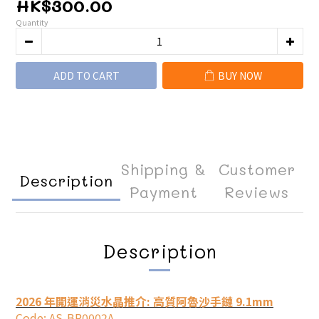
HK$300.00
Quantity
ADD TO CART
BUY NOW
Shipping &
Customer
Description
Payment
Reviews
Description
2026 年開運消災水晶推介: 高質阿魯沙手鏈 9.1m
m
Code:
AS-BR0002A