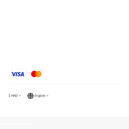
$
HKD
English
Copyright© [year][owner]