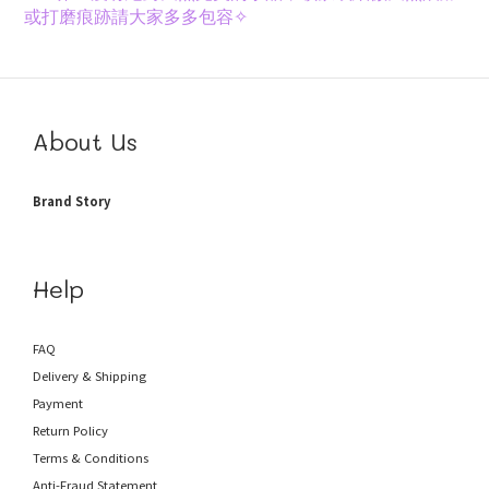
或打磨痕跡請大家多多包容✧
About Us
Brand Story
Help
FAQ
Delivery & Shipping
Payment
Return Policy
Terms & Conditions
Anti-Fraud
Statement