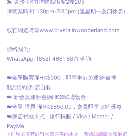
🎠 尖沙咀K11購物藝術館2樓206
🎏營業時間 1:30pm-7:30pm (逢星期一及四休息)
或官網選購🛒www.crystalinwonderland.com
聯絡我們:
WhatsApp: (852) 4661 8871
查詢
👑全單購買滿HK$500，即享本港免運SF自攜
點/
(預約)
到店自取
👑 新會員迎新禮物HK$50購物金
👑全單 購買 滿HK$850.00，會員即享 9折 優惠
👑網店付款方式 : 銀行轉賬 / Visa / Master /
PayMe
✧
世界上沒有絕對天然完美的水晶，礦缺或細微天然痕跡