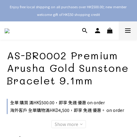
Enjoy free local shipping on all purchases over HK$500.00; new member 
welcome gift of HK$50 shopping credit
AS-BR0002 Premium
Arusha Gold Sunstone
Bracelet 9.1mm
全單 購買 滿HK$500.00，即享 免運 優惠 on order
海外客戶 全單購物滿HKD4,500，即享 免運 優惠。 on order
Show more