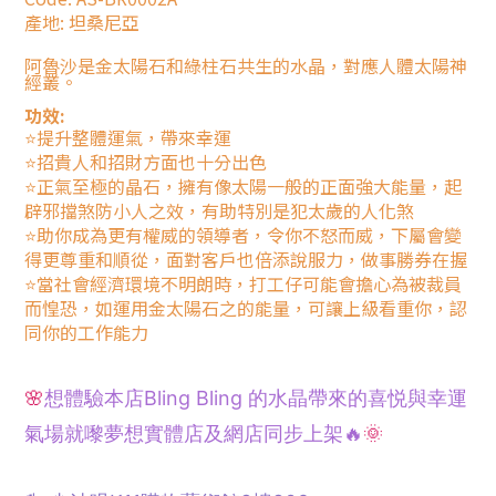
產地:
坦桑尼亞
阿魯沙是金太陽石和綠柱石共生的水晶，對應人體太陽神
經叢。
功效:
⭐提升整體運氣，帶來幸運
⭐招貴人和招財方面也十分出色
⭐正氣至極的晶石，擁有像太陽一般的正面強大能量，起
辟邪擋煞防小人之效，有助特別是犯太歲的人化煞
⭐助你成為更有權威的領導者，令你不怒而威，下屬會變
得更尊重和順從，面對客戶也倍添說服力，做事勝券在握
⭐當社會經濟環境不明朗時，打工仔可能會擔心為被裁員
而惶恐，如運用金太陽石之的能量，可讓上級看重你，認
同你的工作能力
🌸
想體驗本店Bling Bling 的水晶帶來的喜悦與幸運
氣場就嚟夢想
實體
店及網店同步上架🔥
🌞