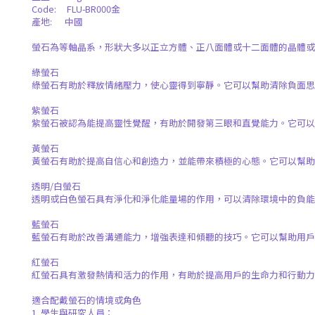
Code:
FLU-BR000金
產地
:
中國
螢石為等軸晶系，形狀大多以正立方體、正八面體或十二面體的晶體或
綠螢石
綠螢石有助於釋放情緒壓力，使心靈得到寧靜。它可以幫助清除負面思
紫螢石
紫螢石被認為能提高靈性覺醒，有助於開發第三眼和直覺能力。它可
黃螢石
黃螢石有助於提高自信心和創造力，並能帶來積極的心態。它可以幫助
透明
/
白螢石
透明或白色螢石具有淨化和淨化能量場的作用，可以清除環境中的負能
藍螢石
藍螢石有助於改善溝通能力，增強表達和傾聽的技巧。它可以幫助用戶
紅螢石
紅螢石具有激發熱情和活力的作用，有助於提高用戶的生命力和行動
適合配戴螢石的情境或角色
1.
學生與研究人員：