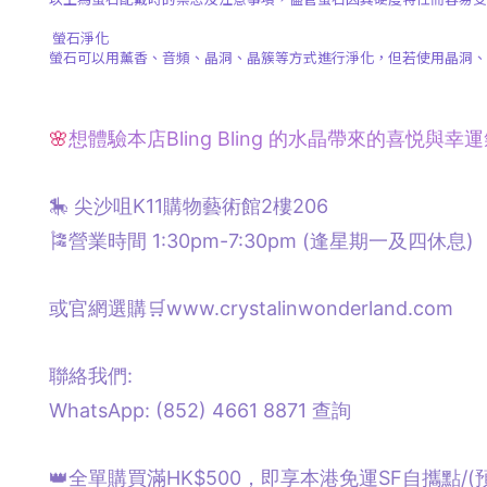
螢石淨化
螢石可以用薰香、音頻、晶洞、晶簇等方式進行淨化，但若使用晶洞、
🌸
想體驗本店Bling Bling 的水晶帶來的喜悦與
🎠 尖沙咀K11購物藝術館2樓206
🎏營業時間 1:30pm-7:30pm (逢星期一及四休息)
或官網選購🛒www.crystalinwonderland.com
聯絡我們:
WhatsApp: (852) 4661 8871
查詢
👑全單購買滿HK$500，即享本港免運SF自攜點/
(