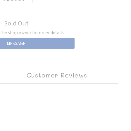
Sold Out
he shop owner for order details.
MESSAGE
Customer Reviews