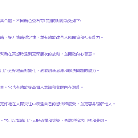
集合體。
不同顏色螢石有特別的對應功效如下:
緒，提升情緒穩定性，並有助於改善人際關係和社交能力。
以幫助在冥想時達到更深層次的放鬆，並開啟內心智慧。
用戶更好地面對變化，激發創新思維和解決問題的能力。
量。它也有助於提高個人意識和覺醒內在潛能。
更好地在人際交往中表達自己的想法和感受，並更容易理解他人。
力。它可以幫助用戶克服恐懼和懷疑，勇敢地追求目標和夢想。