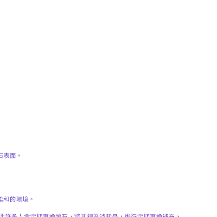
石表面。
柔和的環境。
因此許多人會定期更換螢石，將其視為消耗品，進行定期更換補充。