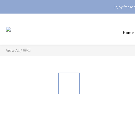
Enjoy free l
Home
View All
/
螢石