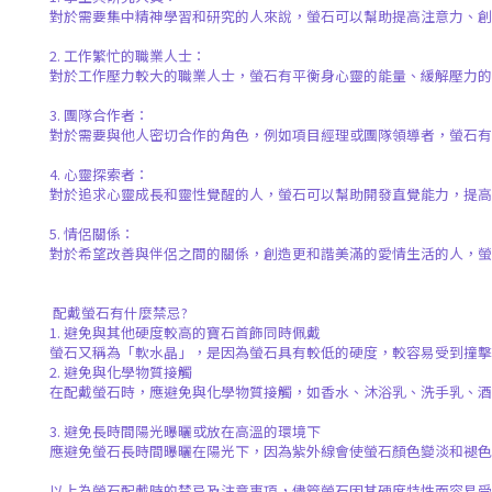
對於需要集中精神學習和研究的人來說，螢石可以幫助提高注意力、創
2.
工作繁忙的職業人士：
對於工作壓力較大的職業人士，螢石有平衡身心靈的能量、緩解壓力
3.
團隊合作者：
對於需要與他人密切合作的角色，例如項目經理或團隊領導者，螢石有
4.
心靈探索者：
對於追求心靈成長和靈性覺醒的人，螢石可以幫助開發直覺能力，提
5.
情侶關係：
對於希望改善與伴侶之間的關係，創造更和諧美滿的愛情生活的人，
配戴螢石有什麼禁忌
?
1.
避免與其他硬度較高的寶石首飾同時佩戴
螢石又稱為「軟水晶」，是因為螢石具有較低的硬度，較容易受到撞擊
2.
避免與化學物質接觸
在配戴螢石時，應避免與化學物質接觸，如香水、沐浴乳、洗手乳、酒
3.
避免長時間陽光曝曬或放在高溫的環境下
應避免螢石長時間曝曬在陽光下，因為紫外線會使螢石顏色變淡和褪
以上為螢石配戴時的禁忌及注意事項，儘管螢石因其硬度特性而容易受