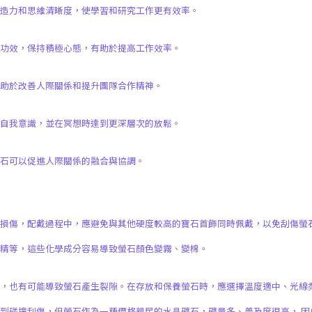
造力和思維清晰度，使學習和研究工作更有效率。
的功效，保持積極心態，有助於提高工作效率。
助於改善人際關係和提升團隊合作精神。
高自我意識，並在冥想時達到更深層次的放鬆。
螢石可以促進人際關係的融合與協調。
損傷，配戴過程中，應避免與其他硬度較高的寶石首飾同時佩戴，以免刮傷螢
精等，這些化學成分容易導致螢石顏色變霧、變棉。
色，也有可能導致螢石產生裂隙。在存放和保養螢石時，應選擇溫度適中、光線
到碰撞刮傷，但螢石作為一種價格親民的水晶礦石，礦量多、普及度很高， 