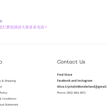
e
或打磨痕跡請大家多多包容✧
p
Contact Us
Find Store
y & Shipping
Facebook and Instagram
nt
Alice.CrystalinWonderland@gmail
Policy
Phone: (852) 4661 8871
& Conditions
raud
Statement