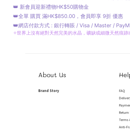
👑 新會員迎新禮物HK$50購物金
👑全單 購買 滿HK$850.00，會員即享 9折 優惠
👑網店付款方式 : 銀行轉賬 / Visa / Master / PayM
✧
世界上沒有絕對天然完美的水晶，礦缺或細微天然痕跡
About Us
Hel
Brand Story
FAQ
Deliver
Payme
Return 
Terms 
Anti-F