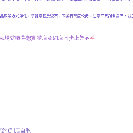
晶簇等方式淨化，請留意輕放螢石，因螢石硬度較低，注意不要刮傷螢石，並
幸運氣場就嚟夢想
實體
店及網店同步上架🔥
🌞
預約)
到店自取