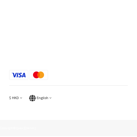
$
HKD
English
Copyright© [year][owner]