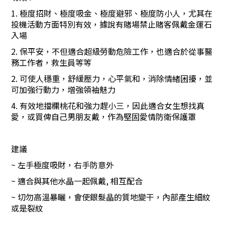
1.
極度招財、極度吸金、極度避邪、極度防小人
，尤其在
投機活動方面特別有效，據說有賭場禁止賭客佩戴金運石
入場
2.
保平安，不但適合超級勞動危險工作，也適合於從事醫
務工作者，救生員等等
2.
可使人穩重，舒緩壓力，心平氣和，消除情緒困擾，並
可加強行動力，增強領袖魅力
4.
有效地擋欄桃花和強力趕小三，因此適合女生想找真
愛，或買俾自己男朋友戴，作為堅固愛情防衛保護罩
建議
~
左手極度吸財，右手防意外
~
適合與其他水晶一起佩戴
,
相互配合
~
切勿高溫暴曬，會使銀髮晶的質地變干，內部產生細紋
或是裂紋