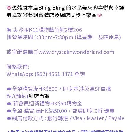
🌸
想體驗本店Bling Bling 的水晶帶來的喜悦與幸運
氣場就嚟夢想
實體
店及網店同步上架🔥
🌞
🎠 尖沙咀K11購物藝術館2樓206
🎏營業時間 1:30pm-7:30pm (逢星期一及四休息)
或官網選購🛒www.crystalinwonderland.com
聯絡我們:
WhatsApp: (852) 4661 8871
查詢
👑全單購買滿HK$500，即享本港免運SF自攜
點/
(預約)
到店自取
👑 新會員迎新禮物HK$50購物金
👑全單 購買 滿HK$850.00，會員即享 9折 優惠
👑網店付款方式 : 銀行轉賬 / Visa / Master / PayMe