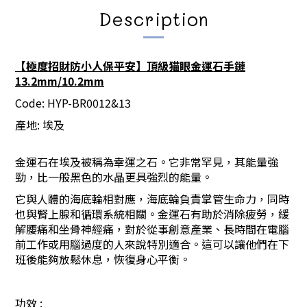
Description
【極度招財防小人保平安】頂級猫眼金運石手鏈
13.2mm/10.2mm
Code: HYP-BR0012&13
產地
:
埃及
金運石在埃及被稱為幸運之石。它非常罕見，其能量強
勁，比一般黑色的水晶更具強烈的能量。
它與人體的海底輪相對應，海底輪負責掌管生命力，同時
也與腎上腺和循環系統相關。金運石有助於消除疲勞，緩
解腰痛和坐骨神經痛，對於從事創意產業、長時間在電腦
前工作或用腦過度的人來說特別適合。這可以讓他們在下
班後能夠放鬆休息，恢復身心平衡。
功效
: