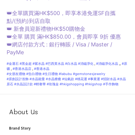
👑全單購買滿HK$500，即享本港免運SF自攜
點/
(預約)
到店自取
👑 新會員迎新禮物HK$50購物金
👑全單 購買 滿HK$850.00，會員即享 9折 優惠
👑網店付款方式 : 銀行轉賬 / Visa / Master /
PayMe
#金運石
#黑金超
#紫水晶
#巴西黃水晶
#白水晶
#消磁淨化
,
#消磁淨化水晶
,,
#原
礦
,
#香港水晶店
,
#香港水晶
#女朋友禮物
#告白禮物
#生日禮物
#labubu
#gemstonesjewelry
#原創設計首飾
#水晶能量
#水晶療癒
#仙氣款
#桃花運
#事業運
#招財水晶
#水晶
原石
#水晶設計款
#輕奢華
#玫瑰金
#hkigshopping
#hkigshop
#手作飾物
About Us
Brand Story