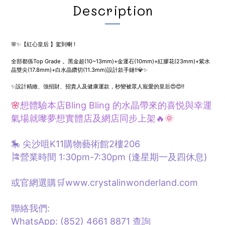
Description
🌸✨【紅心皇后 】駕到喇 !
全部都係Top Grade 。
黑金超(10~13mm)+
金運石(10mm)+紅膠花(23mm)+紫水
晶雙尖(17.8mm)+白水晶
鑽切(11.3mm)
設計款手鏈!!💎✨
✨設計精緻、強招財、招貴人及健康運款，秒變被眾人寵愛的皇后😍😍‼️
🌸
想體驗本店Bling Bling 的水晶帶來的喜悦與幸運
氣場就嚟夢想
實體
店及網店同步上架🔥
🌞
🎠 尖沙咀K11購物藝術館2樓206
🎏營業時間 1:30pm-7:30pm (逢星期一及四休息)
或官網選購🛒www.crystalinwonderland.com
聯絡我們:
WhatsApp: (852) 4661 8871
查詢