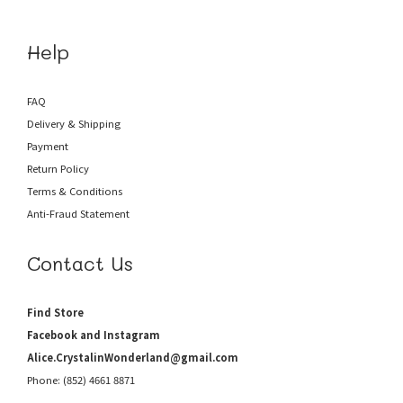
Help
FAQ
Delivery & Shipping
Payment
Return Policy
Terms & Conditions
Anti-Fraud
Statement
Contact Us
Find Store
Facebook and Instagram
Alice.CrystalinWonderland@gmail.com
Phone: (852) 4661 8871