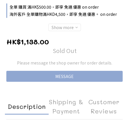
全單 購買 滿HK$500.00，即享 免運 優惠 on order
海外客戶 全單購物滿HKD4,500，即享 免運 優惠。 on order
Show more
HK$1,138.00
Sold Out
Please message the shop owner for order details.
MESSAGE
Shipping &
Customer
Description
Payment
Reviews