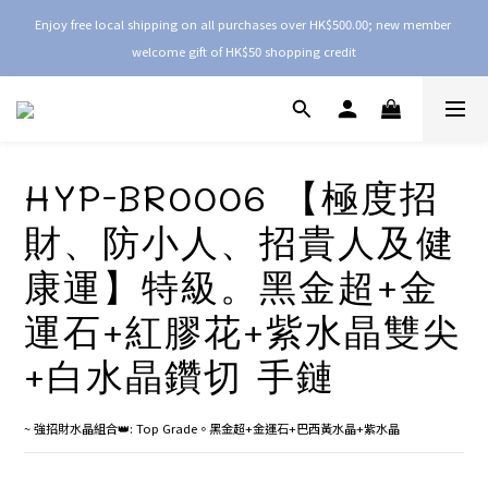
Enjoy free local shipping on all purchases over HK$500.00; new member 
welcome gift of HK$50 shopping credit
HYP-BR0006 【極度招
財、防小人、招貴人及健
康運】特級。黑金超+金
運石+紅膠花+紫水晶雙尖
+白水晶鑽切 手鏈
~ 強招財水晶組合👑: Top Grade。黑金超+金運石+巴西黃水晶+紫水晶