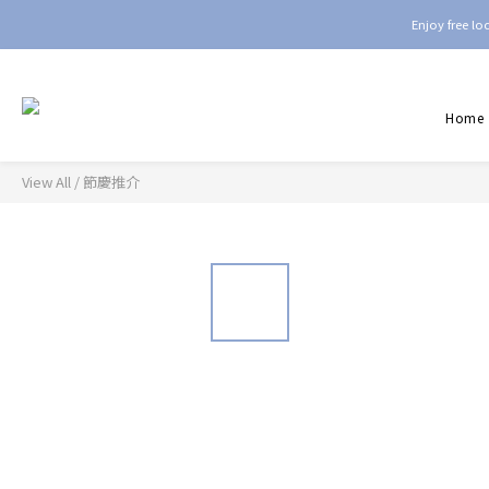
Enjoy free l
Home
View All
/
節慶推介