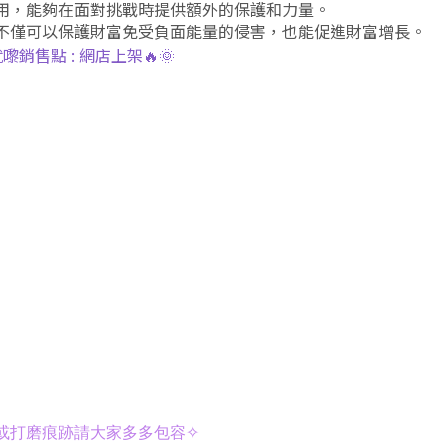
用，能夠在面對挑戰時提供額外的保護和力量。
不僅可以保護財富免受負面能量的侵害，也能促進財富增長。
嚟銷售點 : 網店上架🔥🌞
或打磨痕跡請大家多多包容✧