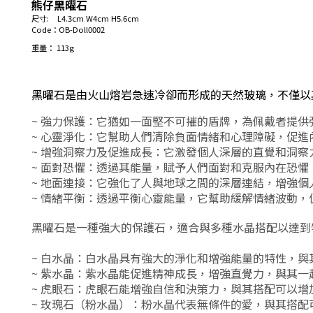
熊仔黑曜石
尺寸
: L4.3cm W4cm H5.6cm
Code
：
OB-Doll0002
重量： 113g
黑曜石是由火山熔岩急速冷卻而形成的天然玻璃，不僅以
~ 強力保護
：它猶如一面堅不可摧的盾牌，為佩戴者提供
~ 心靈淨化
：它幫助人們清除負面情緒和心理障礙，促進
~ 增強洞察力及
促進成長
：它激發個人深層的直覺和洞察
~
面對恐懼
：透過其能量，賦予人們面對和克服內在恐懼
~ 地面連接
：它強化了人與地球之間的深層連結，增強個
~ 情緒平衡
：透過平衡心靈能量，它幫助緩解情緒波動，
黑曜石是一種強大的保護石，適合與多種水晶搭配以達到
~ 白水晶
：白水晶具有強大的淨化和增強能量的特性，與
~ 紫水晶
：紫水晶能促進精神成長，增強直覺力，與其一
~ 虎眼石
：虎眼石能增強自信和決策力，與其搭配可以增
~ 玫瑰石（粉水晶）
：粉水晶代表無條件的愛，與其搭配