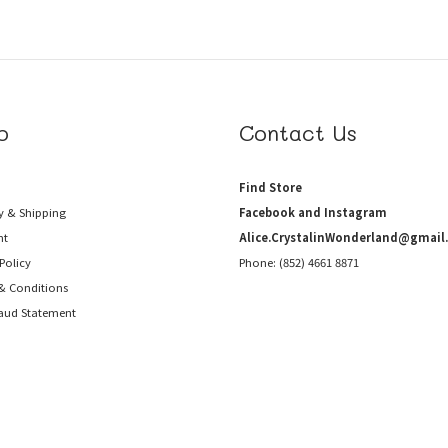
p
Contact Us
Find Store
y & Shipping
Facebook and Instagram
nt
Alice.CrystalinWonderland@gmail
Policy
Phone: (852) 4661 8871
& Conditions
raud
Statement