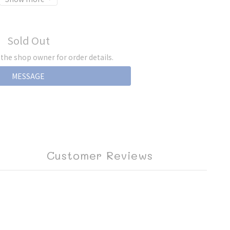
Sold Out
he shop owner for order details.
MESSAGE
Customer Reviews