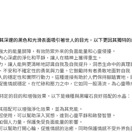
其深邃的黑色和光滑表面吸引著世人的目光，以下更因其獨特的
強大的能量屏障，有效防禦外來的負面能量和心靈侵擾。
內心深處的淨化和平靜，讓人在精神上獲得重生。
力，讓人能夠更清晰地認識自我及
自我提升
，洞悉生命中的真理
、不安和不確定性的勇氣與力量。它鼓勵持有者勇敢地面對自我
人的穩定性和實際行動力。這種連接有助於人們保持腳踏實地，
促進情感穩定。在忙碌和壓力之中，它如同一股清流，為心靈帶
特定的目的和增強效果。以下是幾種與黑曜石良好搭配的水晶：
其搭配可以增強淨化效果，並為其充能。
起使用，可以幫助深入冥想，達到心靈平靜和啟發智慧。
加個人力量，保護免受負面能量的影響。
可以幫助打開心輪，促進情感的治癒，同時保護情感不受外界負