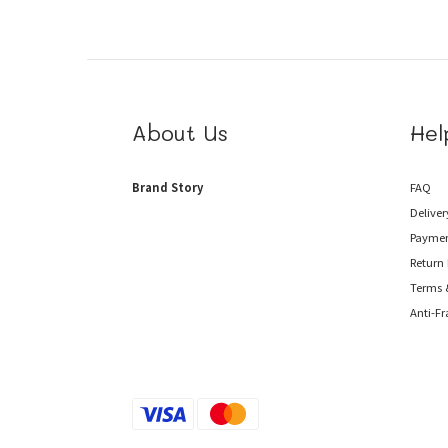
About Us
Hel
Brand Story
FAQ
Deliver
Payme
Return 
Terms 
Anti-F