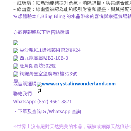
~ 紅瑪瑙
：紅瑪瑙能夠提升勇氣，消除恐懼，與其結合使
~ 綠幽靈
：綠幽靈被認為能夠吸引財富和豐盛，與其搭配
🌸想體驗本店Bling Bling 的水晶帶來的喜悦與幸運氣場就
亦歡迎親臨以下銷售點選購
尖沙咀K11購物藝術館2樓K24
西九龍高鐵站B2-10B-3
旺角朗豪坊502號
銅鑼灣皇室堡廣場3樓323號
或官網選購
www.crystalinwonderland.com
聯絡我們:
WhatsApp: (852) 4661 8871
．下單及查詢IG /WhatsApp
查詢
✧
世界上沒有絕對天然完美的水晶，礦缺或細微天然痕跡