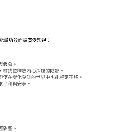
能量功效而被廣泛珍視：
與假象。
，尋找並釋放內心深處的陰影。
即使在變化莫測的世界中也能堅定不移。
來平和與安寧。
面影響。