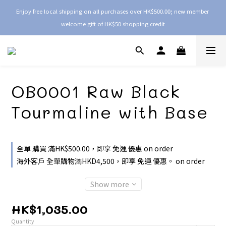
Enjoy free local shipping on all purchases over HK$500.00; new member 
welcome gift of HK$50 shopping credit
OB0001 Raw Black
Tourmaline with Base
全單 購買 滿HK$500.00，即享 免運 優惠 on order
海外客戶 全單購物滿HKD4,500，即享 免運 優惠。 on order
Show more
HK$1,035.00
Quantity