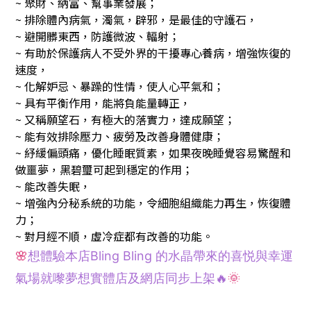
~ 聚財、納富、幫事業發展；
~ 排除體內病氣，濁氣，辟邪，是最佳的守護石，
~ 避開髒東西，防護微波、輻射；
~ 有助於保護病人不受外界的干擾專心養病，增強恢復的
速度，
~ 化解妒忌、暴躁的性情，使人心平氣和；
~ 具有平衡作用，能將負能量轉正，
~ 又稱願望石，有極大的落實力，達成願望；
~ 能有效排除壓力、疲勞及改善身體健康；
~ 紓緩偏頭痛，優化睡眠質素，如果夜晚睡覺容易驚醒和
做噩夢，
黑碧璽可起到穩定的作用；
~ 能改善失眠，
~ 增強內分秘系統的功能，令細胞組織能力再生，恢復體
力；
~ 對月經不順，虛冷症都有改善的功能。
🌸
想體驗本店Bling Bling 的水晶帶來的喜悦與幸運
氣場就嚟夢想
實體
店及網店同步上架🔥
🌞