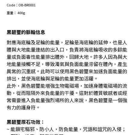
Code
：
OB-BR0001
重量：
400
g
黑碧璽的脈輪信息
對應海底輪及足輪的能量，足輪是海底輪的延伸，也是人
體與大地能量連結的出入口，負責將海底輪吸收的多餘能
量或負面毒性能量排出體外，回歸大地。許多人因為與大
地能量接觸不足，導致濁氣與負面能量滞留在體內，產生
異常的沉重感。此時可以使用黑色碧璽來加速負面能量的
排出，並使海底輪與足輪的能量更加活躍。
此外，黑色碧璽能增強生物電磁場，加速身體電磁場的流
動，從而阻隔外來負能量的干擾。這對於體質敏感者或經
常需要進入負能量強烈場所的人來說，黑色碧璽是一個強
有力的護身符。
黑碧璽原石功效：
~ 能鎖宅驅邪、防小人，防負能量，咒語和詛咒的入侵；