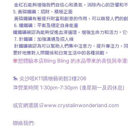
金紅石能夠增強我們自信心和勇氣，消除內心的恐懼和
5.
黃磷鐵礦：招財、積極正面
黃磷鐵礦有著提升財富和創意的作用，可以啟發人們的
6.
纖鐵礦：平衡及穩定自身能量
纖鐵礦被認為能夠促進血液循環，增強生命力和活力。它
7.
針鐵礦：加強溝通及招人緣
針鐵礦被認為可以幫助人們集中注意力、提升專注力，
更好地應對人際關係和日常生活中的各種挑戰。
🌸
想體驗本店Bling Bling 的水晶帶來的喜悦與
🎠 尖沙咀K11購物藝術館2樓206
🎏營業時間 1:30pm-7:30pm (逢星期一及四休息)
或官網選購🛒www.crystalinwonderland.com
聯絡我們: