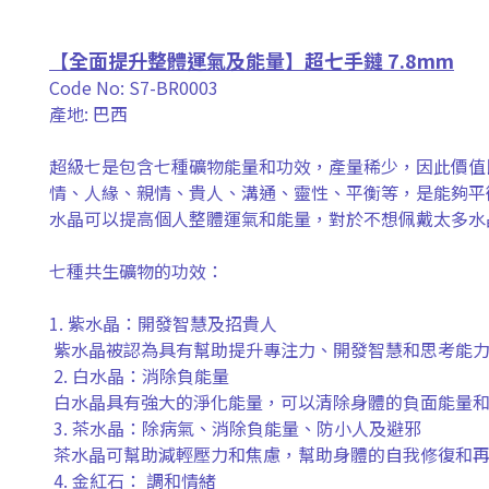
【全面提升整體運氣及能量】超七手鏈 7.8mm
Code No: S7-BR0003
產地: 巴西
超級七是包含七種礦物能量和功效，產量稀少，因此價值
情、人緣、親情、貴人、溝通、靈性、平衡等，是能夠平
水晶可以提高個人整體運氣和能量，對於不想佩戴太多水
七種共生礦物的功效：
1.
紫水晶：開發智慧及招貴人
紫水晶被認為具有幫助提升專注力、開發智慧和思考能
2.
白水晶：消除負能量
白水晶具有強大的淨化能量，可以清除身體的負面能量
3.
茶水晶：除病氣、消除負能量、防小人及避邪
茶水晶可幫助減輕壓力和焦慮，幫助身體的自我修復和
4.
金紅石：
調和情緒