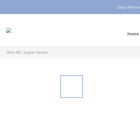
Enjoy free l
Home
View All
/
Super Seven