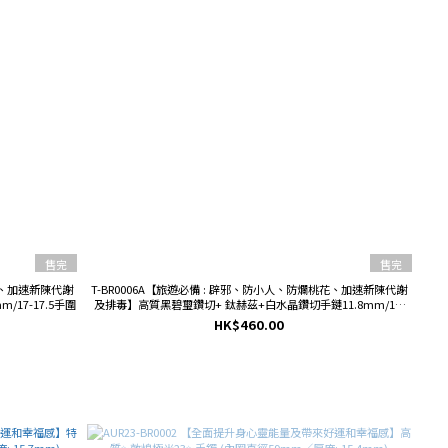
售完
售完
桃花、加速新陳代謝
T-BR0006A【旅遊必備 : 辟邪、防小人、防爛桃花、加速新陳代謝
17-17.5手圍
及排毒】高質黑碧璽鑽切+ 鈦赫茲+白水晶鑽切手鏈11.8mm/15-
15.5手圍
HK$460.00