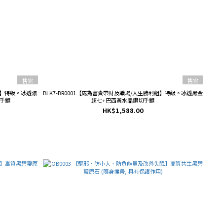
售完
售完
勢】特級。冰透濃
BLK7-BR0001【成為富貴帶財及職場/人生勝利組】特級。冰透黑金
手鏈
超七+巴西黃水晶鑽切手鏈
HK$1,588.00