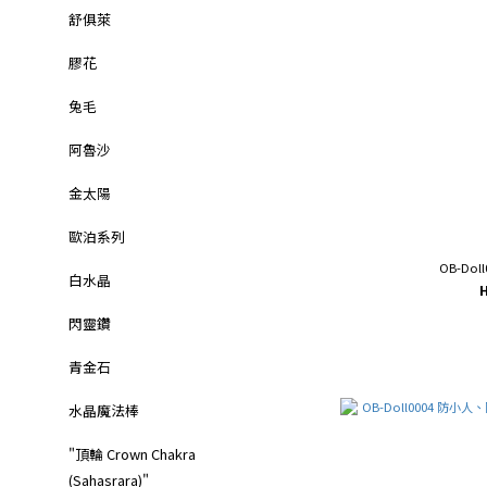
舒俱萊
膠花
兔毛
阿魯沙
金太陽
歐泊系列
OB-Dol
白水晶
閃靈鑽
青金石
水晶魔法棒
"頂輪 Crown Chakra
(Sahasrara)"