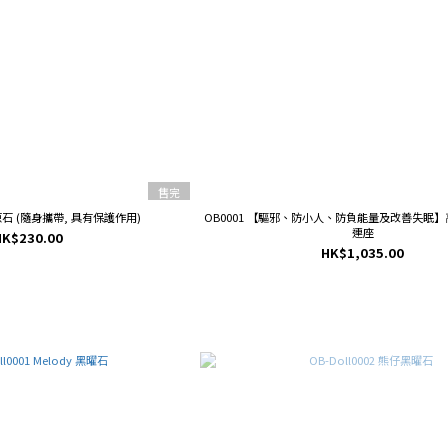
售完
OB0002 黑碧璽原石 (隨身攜帶, 具有保護作用)
OB0001 【驅邪、防小人、防負能量及改善失眠
連座
HK$230.00
HK$1,035.00