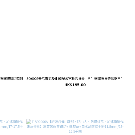
銀曜石貓貓腳印款盤
SO0002去除霉氣及化解辦公室政治推介 : 𖤐ˊ˗ 銀曜石貝殼款盤𖤐ˊ˗
HK$195.00