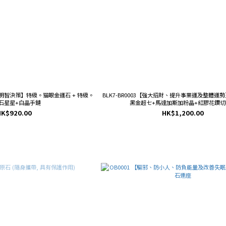
財、明智決策】特級。猫眼金運石 + 特級。
BLK7-BR0003【強大招財、提升事業運及整體運
石星星+白晶手鏈
黑金超七+馬達加斯加粉晶+紅膠花鑽切
HK$920.00
HK$1,200.00