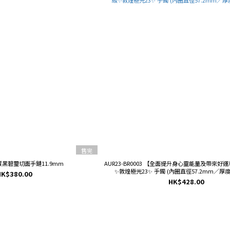
售完
 高質黑碧璽切面手鏈11.9mm
AUR23-BR0003 【全面提升身心靈能量及帶來好運和幸福感】特級
✨敦煌極光23✨ 手鐲 (內圈直徑57.2mm／厚度: 
HK$380.00
HK$428.00