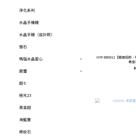
淨化系列
水晶手機鏈
水晶手鏈（設計款）
螢石
HYP-BR0011【極度招
瑪瑙水晶愛心
青金
碧璽
超七
極光23
黑金超
海藍寶
綠紋石