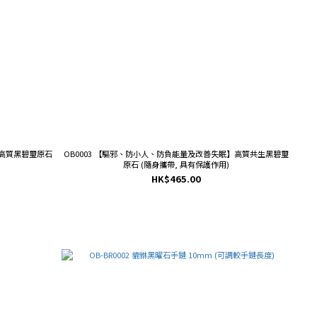
】高質黑碧璽原石
OB0003 【驅邪、防小人、防負能量及改善失眠】高質共生黑碧璽
原石 (隨身攜帶, 具有保護作用)
HK$465.00