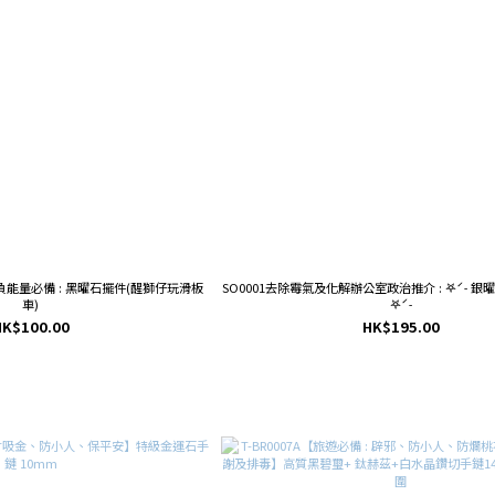
、除負能量必備 : 黑曜石擺件(醒獅仔玩滑板
SO0001去除霉氣及化解辦公室政治推介 : 𖤐ˊ˗ 
車)
𖤐ˊ˗
HK$100.00
HK$195.00