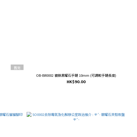
售完
OB-BR0002 貔貅黑曜石手鏈 10mm (可調較手鏈長度)
HK$90.00