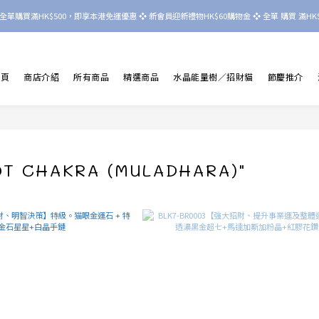
nd 晶境  全單購買滿HK$500，即享本港免運優惠 ❖ 新會員迎新禮物HK$60購物金 ❖ 全單 購買 滿HK$8
首頁
商店介紹
所有商品
精選商品
水晶能量樹／招財貓
節慶推介
T CHAKRA (MULADHARA)"