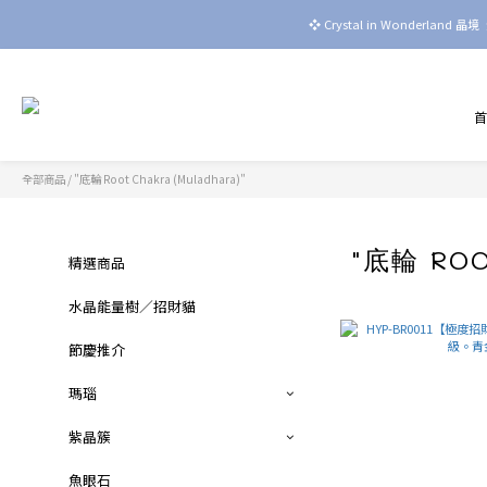
❖ Crystal in Wonderla
全部商品
/
"底輪 Root Chakra (Muladhara)"
"底輪 ROO
精選商品
水晶能量樹／招財貓
節慶推介
瑪瑙
紫晶簇
魚眼石