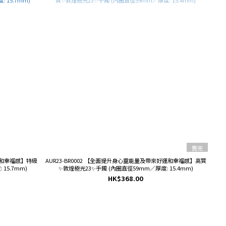
售完
AUR23-BR0002 【全面提升身心靈能量及帶來好運和幸福感】高質
15.7mm)
✨敦煌極光23✨手鐲 (內圈直徑59mm／厚度: 15.4mm)
HK$368.00