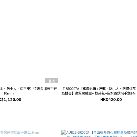
售完
招財吸金、防小人、保平安】特級金運石手鏈
T-BR0007A【旅遊必備 : 辟邪、防小人、防爛
10mm
及排毒】高質黑碧璽+ 鈦赫茲+白水晶鑽切手鏈14mm/
K$1,120.00
HK$420.00