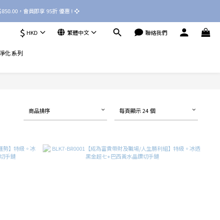
50.00，會員即享 95折 優惠 ! ❖ 
$
HKD
繁體中文
聯絡我們
淨化系列
商品排序
每頁顯示 24 個