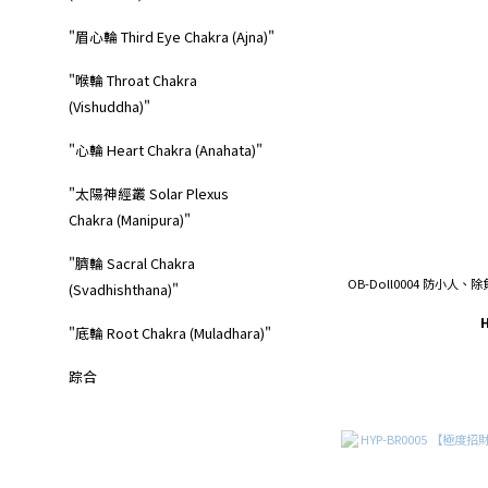
"眉心輪 Third Eye Chakra (Ajna)"
"喉輪 Throat Chakra
(Vishuddha)"
"心輪 Heart Chakra (Anahata)"
"太陽神經叢 Solar Plexus
Chakra (Manipura)"
"臍輪 Sacral Chakra
OB-Doll0004 防小人
(Svadhishthana)"
"底輪 Root Chakra (Muladhara)"
踪合