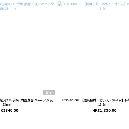
售完
敦煌極光23✨手鐲 (內圈直徑59mm／厚度:
HYP-BR0001 【極度招財、防小人、保平安】
23mm)
13.2mm
HK$340.00
HK$1,330.00