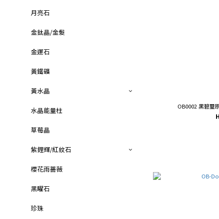
月亮石
金鈦晶/金髮
金運石
黃鐵礦
黃水晶
水晶能量柱
草莓晶
紫鋰輝/紅紋石
櫻花雨薔薇
黑矅石
珍珠