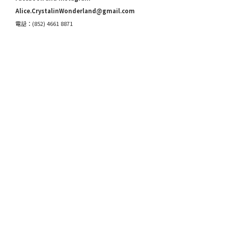
Alice.CrystalinWonderland@gmail.com
電話：(852) 4661 8871