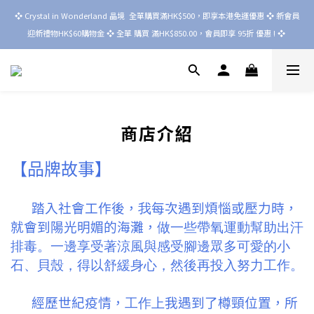
❖ Crystal in Wonderland 晶境  全單購買滿HK$500，即享本港免運優惠 ❖ 新會員
迎新禮物HK$60購物金 ❖ 全單 購買 滿HK$850.00，會員即享 95折 優惠 ! ❖ 
商店介紹
【品牌故事】
踏入社會工作後，
我
每次遇到煩惱或壓力時，
就會到陽光明媚的海灘，
做一些帶氧運動幫助出汗
排毒。一邊
享受著涼風與感受腳邊眾多可愛的小
石、貝殼，得以舒緩身心，然後再投入努力工作。
經歷世紀疫情，
工作上
我遇到了樽頸位置，所