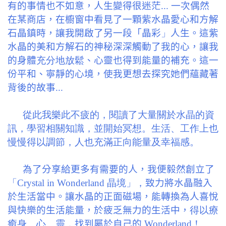
有的事情也不如意，人生變得很迷茫... 一次偶然
在某商店，在櫥窗中看見了一顆紫水晶愛心和方解
石晶鎮時，讓我開
啟
了另一段「晶彩
」
人生。這紫
水晶的美和方解石的神秘深深觸動了我的心，讓我
的身體
充分地放鬆
、心靈也得到能量的補充。這一
份平和、寧靜的心境，使我更想去探究她們蘊藏著
背後的故事...
從此我樂此不疲的，閱讀了大量關於水晶的資
訊，學習相關知識
，並開始冥想。生活、工作上
也
慢慢得以調節，人也充滿正向能量及幸福感。
為了分享給更多有需要的人，我便毅然創立了
「Crystal in Wonderland 晶境」，
致力將水晶融入
於生活當中。讓水晶的正面磁場，能轉換為人喜悅
與快樂的生活能量，於疲乏無力的生活中，
得以療
癒
身、心、靈，
找到屬於自己的
Wonderland！