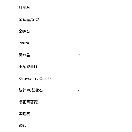
月亮石
金鈦晶/金髮
金運石
Pyrite
黃水晶
水晶能量柱
Strawberry Quartz
紫鋰輝/紅紋石
櫻花雨薔薇
黑矅石
珍珠