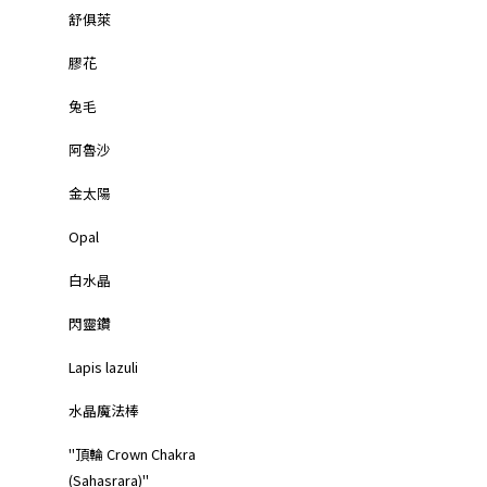
舒俱萊
膠花
兔毛
阿魯沙
金太陽
Opal
白水晶
閃靈鑽
Lapis lazuli
水晶魔法棒
"頂輪 Crown Chakra
(Sahasrara)"