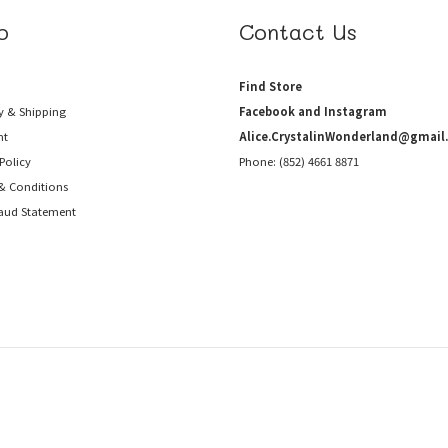
p
Contact Us
Find Store
y & Shipping
Facebook and Instagram
nt
Alice.CrystalinWonderland@gmail
Policy
Phone: (852) 4661 8871
& Conditions
raud
Statement