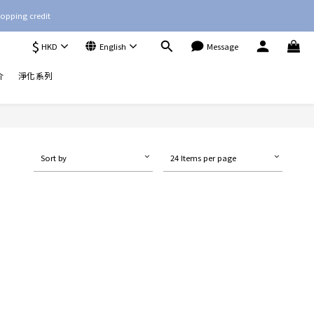
opping credit
$
HKD
English
Message
介
淨化系列
Sort by
24 Items per page