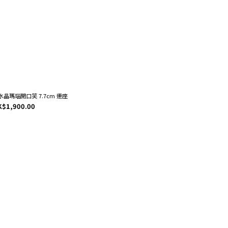
紫水晶瑪瑙開口笑 7.7cm 連座
K$1,900.00