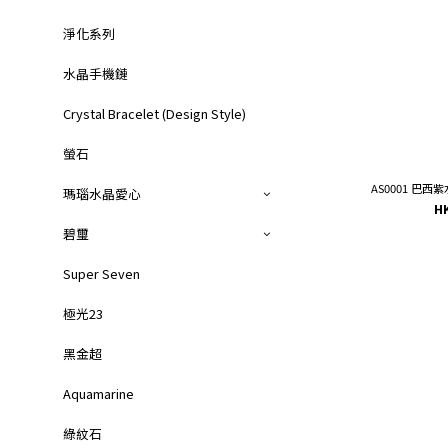
淨化系列
水晶手機鏈
Crystal Bracelet (Design Style)
螢石
AS0001 巴西
瑪瑙水晶愛心
H
碧璽
Super Seven
極光23
黑金超
Aquamarine
綠紋石