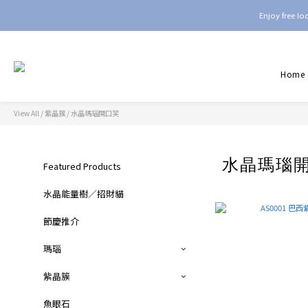
Enjoy free l
Home
View All
/
紫晶簇
/
水晶瑪瑙開口笑
水晶瑪瑙
Featured Products
水晶能量樹／招財貓
節慶推介
瑪瑙
紫晶簇
魚眼石