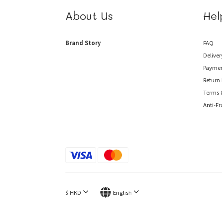
About Us
Hel
Brand Story
FAQ
Deliver
Payme
Return 
Terms 
Anti-F
$
HKD
English