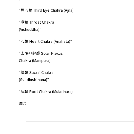
"眉心輪 Third Eye Chakra (Ajna)"
"喉輪 Throat Chakra
(Vishuddha)"
"心輪 Heart Chakra (Anahata)"
"太陽神經叢 Solar Plexus
Chakra (Manipura)"
"臍輪 Sacral Chakra
(Svadhishthana)"
"底輪 Root Chakra (Muladhara)"
踪合