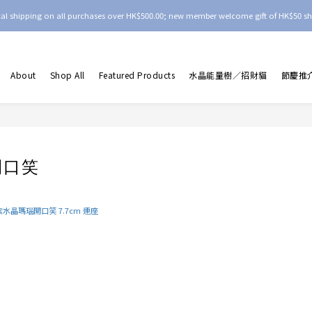
ocal shipping on all purchases over HK$500.00; new member welcome gift of HK$50 sh
About
Shop All
Featured Products
水晶能量樹／招財貓
節慶推
開口笑