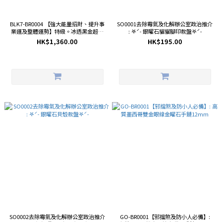
BLK7-BR0004 【強大能量招財、提升事
SO0001去除霉氣及化解辦公室政治推介
業運及整體運勢】特級。冰透黑金超七
: 𖤐ˊ˗ 銀曜石貓貓腳印款盤𖤐ˊ˗
11.6mm+特級。金運石 10.7mm+矅石
HK$1,360.00
HK$195.00
熊 27.2mm手鏈
SO0002去除霉氣及化解辦公室政治推介
GO-BR0001【邪擋煞及防小人必備】: