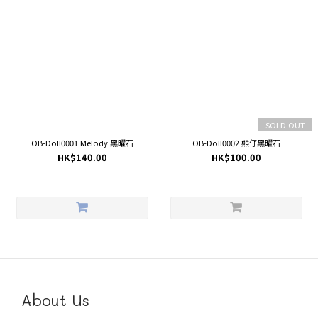
SOLD OUT
OB-Doll0001 Melody 黑曜石
OB-Doll0002 熊仔黑曜石
HK$140.00
HK$100.00
About Us