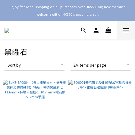
Enjoy free local shipping on all purchases over HK$500.00; new member 
welcome gift of HK$50 shopping credit
黑矅石
Sort by
24 Items per page