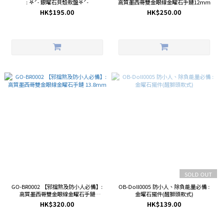
: 𖤐ˊ˗ 銀曜石貝殼款盤𖤐ˊ˗
高質墨西哥雙金眼線金矅石手鏈12mm
HK$195.00
HK$250.00
SOLD OUT
GO-BR0002 【邪擋煞及防小人必備】:
OB-Doll0005 防小人、除負能量必備 :
高質墨西哥雙金眼線金矅石手鏈
金曜石擺件(醒獅頭款式)
13.8mm
HK$320.00
HK$139.00