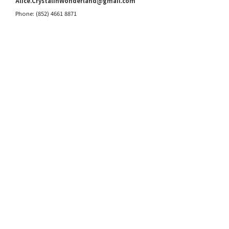
Alice.CrystalinWonderland@gmail.com
Phone: (852) 4661 8871