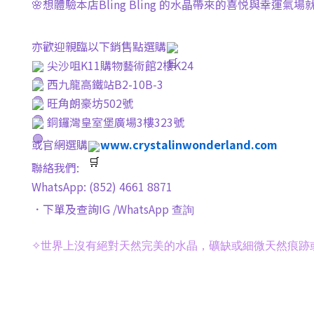
🌸想體驗本店Bling Bling 的水晶帶來的喜悦與幸運氣場就
亦歡迎親臨以下銷售點選購
尖沙咀K11購物藝術館2樓K24
西九龍高鐵站B2-10B-3
旺角朗豪坊502號
銅鑼灣皇室堡廣場3樓323號
或官網選購
www.crystalinwonderland.com
聯絡我們:
WhatsApp: (852) 4661 8871
．下單及查詢IG /WhatsApp
查詢
✧
世界上沒有絕對天然完美的水晶，礦缺或細微天然痕跡