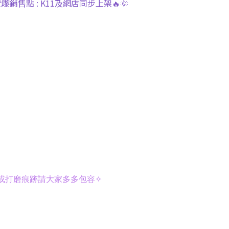
嚟銷售點 : K11及網店同步上架🔥🌞
或打磨痕跡請大家多多包容✧