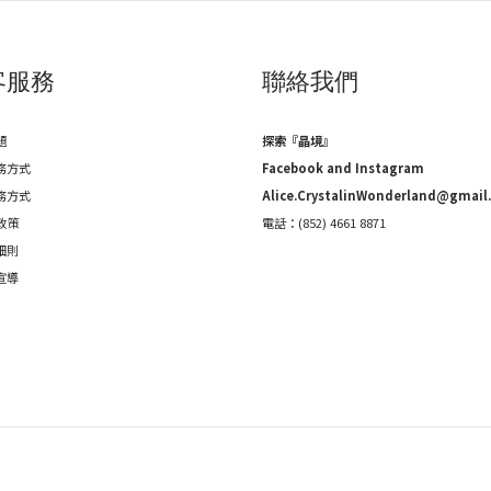
客服務
聯絡我們
題
探索『晶境』
務方式
Facebook and Instagram
務方式
Alice.CrystalinWonderland@gmail
政策
電話：(852) 4661 8871
細則
宣導