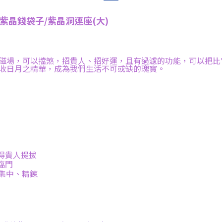
晶錢袋子/紫晶洞連座(大)
磁場，可以擋煞，招貴人、招好運，且有過濾的功能，可以把比
收日月之精華，成為我們生活不可或缺的瑰寶。
得貴人提拔
臨門
集中、精鍊