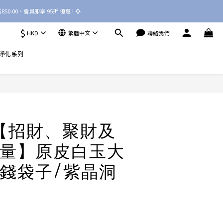
50.00，會員即享 95折 優惠 ! ❖ 
$
HKD
繁體中文
聯絡我們
淨化系列
6 【招財、聚財及
量】原皮白玉大
錢袋子/紫晶洞