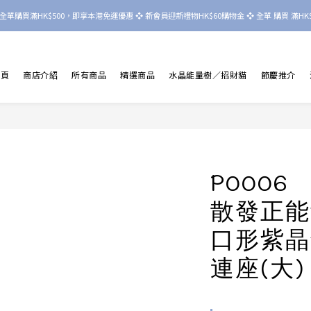
nd 晶境  全單購買滿HK$500，即享本港免運優惠 ❖ 新會員迎新禮物HK$60購物金 ❖ 全單 購買 滿HK$8
首頁
商店介紹
所有商品
精選商品
水晶能量樹／招財貓
節慶推介
P000
散發正能
口形紫晶
連座(大)