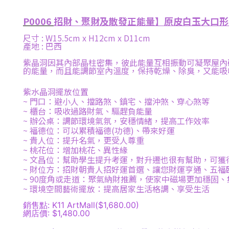
P0006
招財、聚財及散發正能量】原皮白玉大口形紫
尺寸 : W15.5cm x H12cm x D11cm
產地 : 巴西
紫晶洞因其內部晶柱密集，彼此能量互相振動可凝聚屋內
的能量，而且能調節室內溫度，保持乾燥、除臭，又能吸
紫水晶洞擺放位置
~ 門口：
避小人、擋路煞、鎮宅、擋沖煞、穿心煞等
~
櫃台：
吸收過路財氣、驅趕負能量
~ 辦公桌：
調節環境氣氛，安穩情緒，提高工作效率
~
福德位：
可以累積福德(功德)、帶來好運
~
貴人位：
提升名氣，更受人尊重
~
桃花位：
增加桃花、異性緣
~
文昌位：
幫助學生提升考運，對升遷也很有幫助，可獲
~
財位方：
招財朝貴人招好運首選、讓您財運亨通、五福
~
90度角或走道：
聚氣納財推薦，使家中磁場更加穩固、
~
環境空間藝術擺放：
提高居家生活格調、享受生活
銷售點: K11 ArtMall($1,680.00)
網店價: $1,480.00