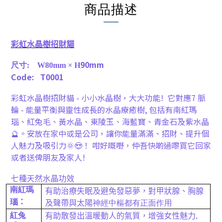
商品描述
彩虹水晶樹招財貓
90mm
尺寸
:
W
80mm
× H
Code: T0001
彩虹水晶樹招財貓 - 小小水晶樹，大大功能! 它對應7 脈
輪 - 能量平衡與靈性成長的水晶療癒樹, 包括有南紅瑪
瑙、紅兔毛、黃水晶、東陵玉、海藍寶、青金石及紫水晶
🔮。安放在家中或是公司，讓你能量滿滿、招財、提升個
人魅力及吸引力🌞😍！ 咁好嘅嘢，仲吾快啲過嚟買它回家
或者送俾朋友及家人!
七種
天然水晶功效
南紅瑪
有助治療失眠及避免發惡夢，對甲狀腺、胸腺
瑙
：
及聲帶與太陽
神經中樞都有正面作用
紅兔
有助散發出溫暖動人的氣質，增強女性魅力
,