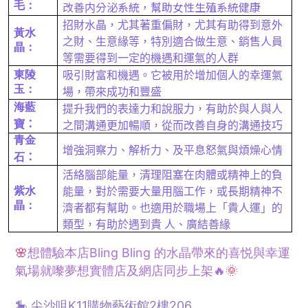
改善内分泌系統，幫助女性生殖系統健康
毛：
招財水晶，尤其著重偏財，尤其有助得到意外
黃水
之財、生意緣等，特別適合做生意、銷售人員
晶：
等需要得到一定的機遇和運氣的人群
東陵
吸引財富和機遇。它被用於增加個人的幸運氣
玉：
場，帶來成功和豐盛
海藍
提升我們的表達力和說服力，有助於與人與人
寶
：
之間溝通更加暢順，從而改善自身的溝通技巧
青金
增強洞察力、解析力、及平息怒氣與煩燥心情
石
：
活絡腦部能量，清理阻塞在肉體或精神上的負
紫水
能量，對於需要大量用腦工作，或長期精神不
晶：
濟者都有幫助。也適用於職場上「貴人運」的
類型，有助於遇到貴
人、廣結善緣
🌸
想體驗本店Bling Bling 的水晶帶來的喜悦與幸運
氣場就嚟夢想
實體
店及網店同步上架🔥
🌞
🎠 尖沙咀K11購物藝術館2樓206