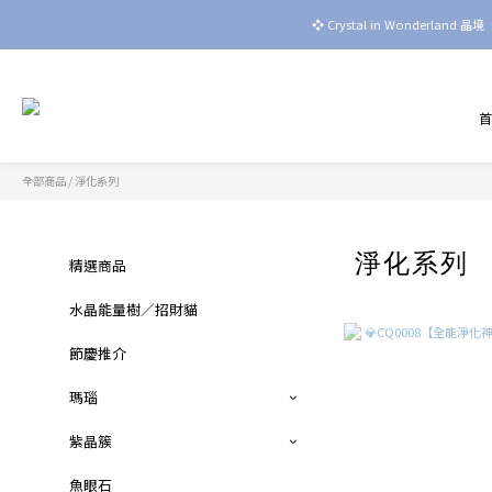
❖ Crystal in Wonderla
全部商品
/
淨化系列
淨化系列
精選商品
水晶能量樹／招財貓
節慶推介
瑪瑙
紫晶簇
魚眼石