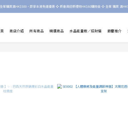
nd 晶境  全單購買滿HK$500，即享本港免運優惠 ❖ 新會員迎新禮物HK$60購物金 ❖ 全單 購買 滿HK$8
首頁
商店介紹
所有商品
精選商品
水晶能量樹／招財貓
節慶推介