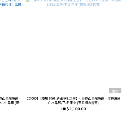
售完
🥇巴西天然原礦、
CQ0001【療癒 開運 消磁淨化之皇】✨🥇巴西天然原礦、冰透爆彩
共生晶體 (獨家
白水晶簇/平板 連座 (獨家網店售賣)
HK$1,100.00