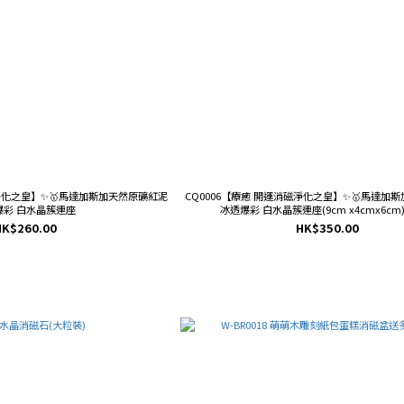
磁淨化之皇】✨🥇馬達加斯加天然原礦紅泥
CQ0006【療癒 開運消磁淨化之皇】✨🥇馬達加
爆彩 白水晶簇連座
冰透爆彩 白水晶簇連座(9cm x4cmx6cm)/
HK$260.00
HK$350.00