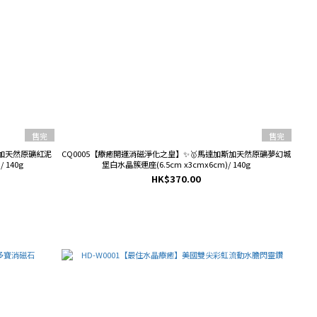
售完
售完
斯加天然原礦紅泥
CQ0005【療癒開運消磁淨化之皇】✨🥇馬達加斯加天然原礦夢幻城
 140g
堡白水晶簇連座(6.5cm x3cmx6cm)/ 140g
HK$370.00