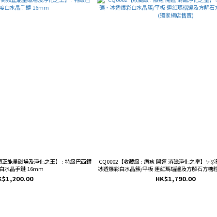
淨高頻正能量磁場及淨化之王】 : 特級巴西鑽
CQ0002【收藏級 : 療癒 開運 消磁淨化之皇】✨
白水晶手鏈 16mm
冰透爆彩白水晶簇/平板 連紅瑪瑙邊及方解石方糖粒
網店售賣)
K$1,200.00
HK$1,790.00