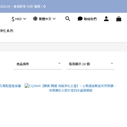
50.00，會員即享 95折 優惠 ! ❖ 
$
HKD
繁體中文
聯絡我們
淨化系列
商品排序
每頁顯示 24 個