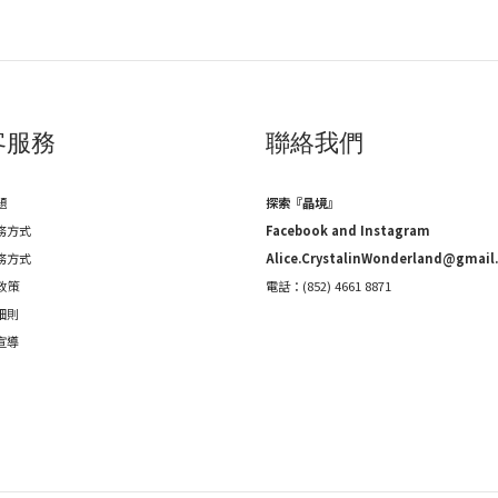
客服務
聯絡我們
題
探索『晶境』
務方式
Facebook and Instagram
務方式
Alice.CrystalinWonderland@gmail
政策
電話：(852) 4661 8871
細則
宣導