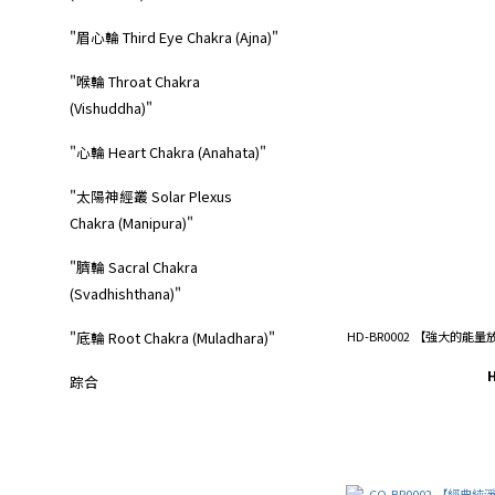
"眉心輪 Third Eye Chakra (Ajna)"
"喉輪 Throat Chakra
(Vishuddha)"
"心輪 Heart Chakra (Anahata)"
"太陽神經叢 Solar Plexus
Chakra (Manipura)"
"臍輪 Sacral Chakra
(Svadhishthana)"
HD-BR0002 【強大的
"底輪 Root Chakra (Muladhara)"
踪合