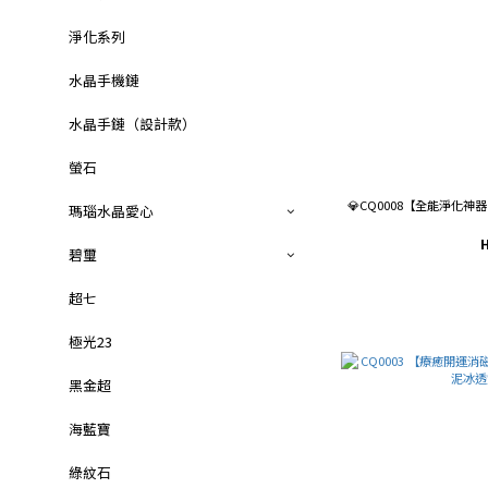
淨化系列
水晶手機鏈
水晶手鏈（設計款）
螢石
💎CQ0008【全能淨化神
瑪瑙水晶愛心
碧璽
超七
極光23
黑金超
海藍寶
綠紋石