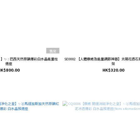
售完
器 】✨ : 巴西天然原礦爆彩白水晶能量柱
SE0002 【人體療癒及能量調節神器】太陽花透
連座
架
HK$800.00
HK$320.00