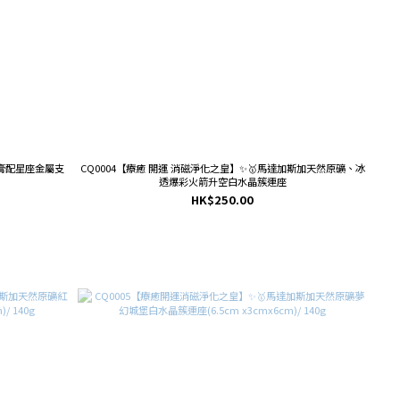
石膏配星座金屬支
CQ0004【療癒 開運 消磁淨化之皇】✨🥇馬達加斯加天然原礦、冰
透爆彩火箭升空白水晶簇連座
HK$250.00