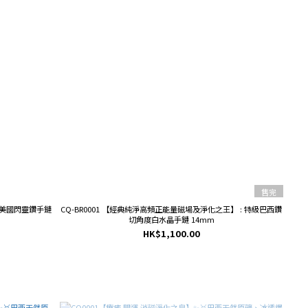
售完
級美國閃靈鑽手鏈
CQ-BR0001 【經典純淨高頻正能量磁場及淨化之王】 : 特級巴西鑽
切角度白水晶手鏈 14mm
HK$1,100.00