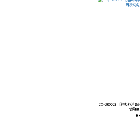
CQ-BR0002 【經典純
切角度
H