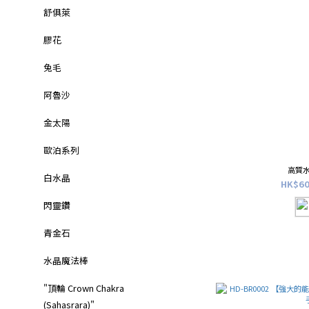
舒俱萊
膠花
兔毛
阿魯沙
金太陽
歐泊系列
高質水
白水晶
HK$60
閃靈鑽
青金石
水晶魔法棒
"頂輪 Crown Chakra
(Sahasrara)"