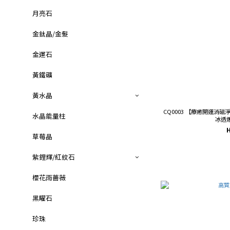
月亮石
金鈦晶/金髮
金運石
黃鐵礦
黃水晶
CQ0003 【療癒開運消
水晶能量柱
冰透
草莓晶
紫鋰輝/紅紋石
櫻花雨薔薇
黑矅石
珍珠