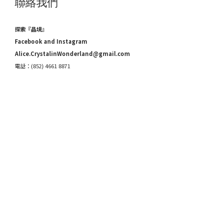
聯絡我們
探索『晶境』
Facebook and Instagram
Alice.CrystalinWonderland@gmail.com
電話：(852) 4661 8871