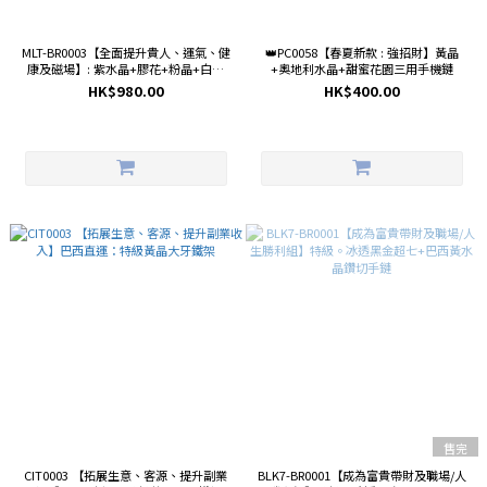
MLT-BR0003【全面提升貴人、運氣、健
👑PC0058【春夏新款 : 強招財】黃晶
康及磁場】: 紫水晶+膠花+粉晶+白晶
+奧地利水晶+甜蜜花園三用手機鏈
+黃水晶蝴蝶結手鏈
HK$980.00
HK$400.00
售完
CIT0003 【拓展生意、客源、提升副業
BLK7-BR0001【成為富貴帶財及職場/人