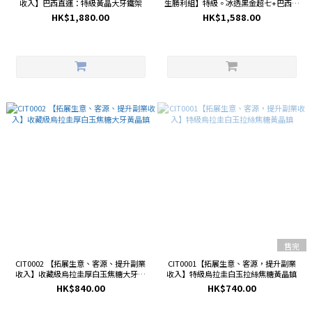
收入】巴西直運：特級黃晶大牙鐵架
生勝利組】特級。冰透黑金超七+巴西黃
水晶鑽切手鏈
HK$1,880.00
HK$1,588.00
售完
CIT0002 【拓展生意、客源、提升副業
CIT0001【拓展生意、客源，提升副業
收入】收藏級烏拉圭厚白玉焦糖大牙黃
收入】特級烏拉圭白玉拉絲焦糖黃晶鎮
晶鎮
HK$840.00
HK$740.00