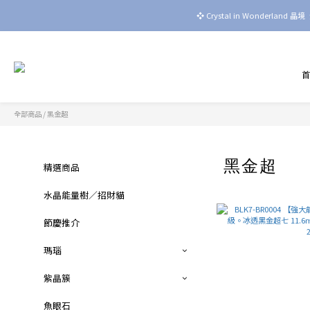
❖ Crystal in Wonderla
全部商品
/
黑金超
黑金超
精選商品
水晶能量樹／招財貓
節慶推介
瑪瑙
紫晶簇
魚眼石