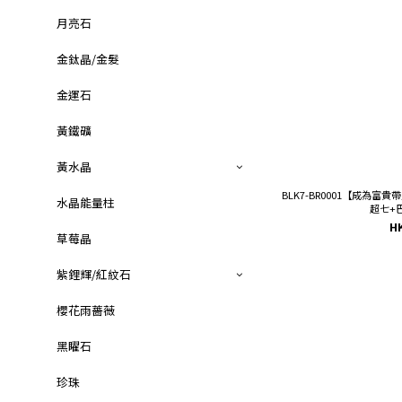
月亮石
金鈦晶/金髮
金運石
黃鐵礦
黃水晶
BLK7-BR0001【成為
水晶能量柱
超七+
H
草莓晶
紫鋰輝/紅紋石
櫻花雨薔薇
黑矅石
珍珠