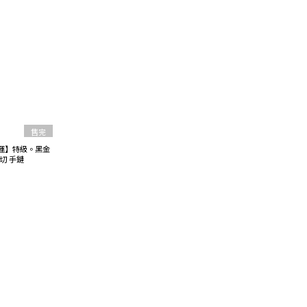
售完
康運】特級。黑金
切 手鏈