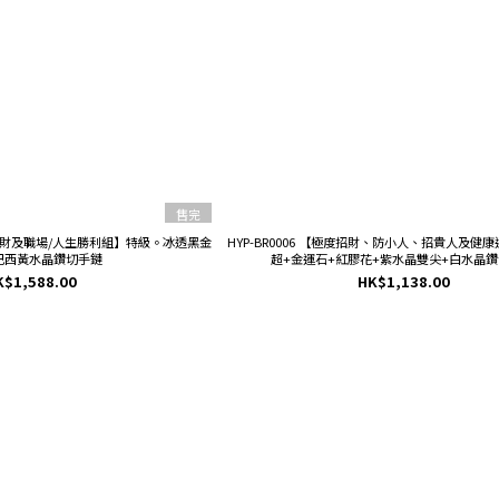
售完
富貴帶財及職場/人生勝利組】特級。冰透黑金
HYP-BR0006 【極度招財、防小人、招貴人及健
巴西黃水晶鑽切手鏈
超+金運石+紅膠花+紫水晶雙尖+白水晶鑽
K$1,588.00
HK$1,138.00