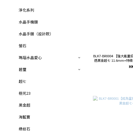
淨化系列
水晶手機鏈
水晶手鏈（設計款）
螢石
BLK7-BR0004 【強
瑪瑙水晶愛心
透黑金超七 11.6mm+特級
H
碧璽
超七
極光23
黑金超
海藍寶
綠紋石