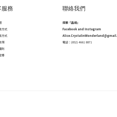
客服務
聯絡我們
題
探索『晶境』
務方式
Facebook and Instagram
務方式
Alice.CrystalinWonderland@gmail
政策
電話：(852) 4661 8871
細則
宣導