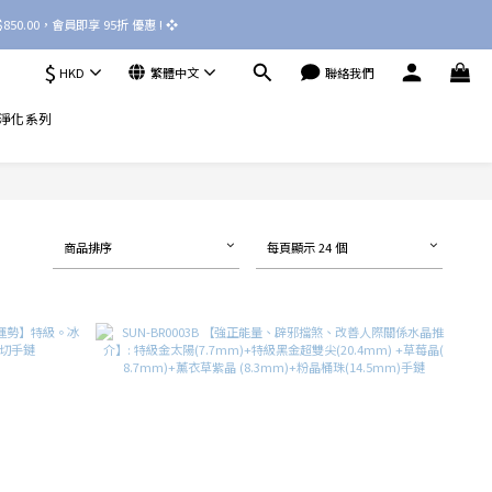
50.00，會員即享 95折 優惠 ! ❖ 
$
HKD
繁體中文
聯絡我們
淨化系列
商品排序
每頁顯示 24 個