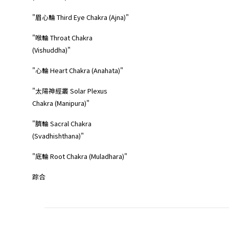
"眉心輪 Third Eye Chakra (Ajna)"
"喉輪 Throat Chakra
(Vishuddha)"
"心輪 Heart Chakra (Anahata)"
"太陽神經叢 Solar Plexus
Chakra (Manipura)"
"臍輪 Sacral Chakra
(Svadhishthana)"
"底輪 Root Chakra (Muladhara)"
踪合