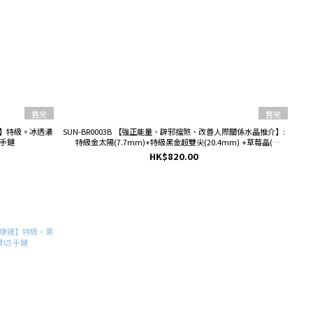
售完
售完
勢】特級。冰透濃
SUN-BR0003B 【強正能量、辟邪擋煞、改善人際關係水晶推介】:
手鏈
特級金太陽(7.7mm)+特級黑金超雙尖(20.4mm) +草莓晶(
8.7mm)+薰衣草紫晶 (8.3mm)+粉晶桶珠(14.5mm)手鏈
HK$820.00