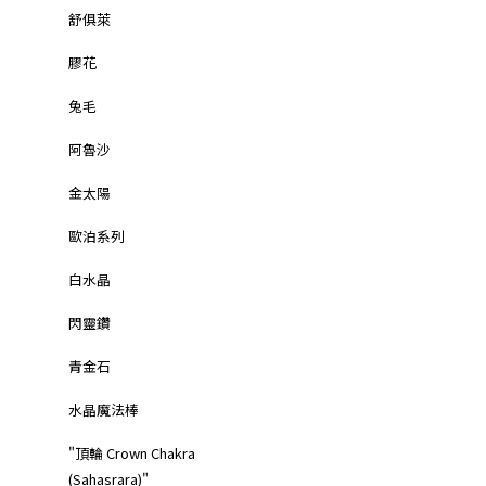
舒俱萊
膠花
兔毛
阿魯沙
金太陽
歐泊系列
白水晶
閃靈鑽
青金石
水晶魔法棒
"頂輪 Crown Chakra
(Sahasrara)"