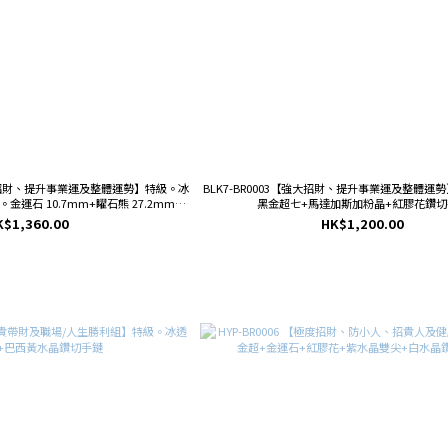
大能量招財、提升事業運及整體運勢】特級。冰
BLK7-BR0003【強大招財、提升事業運及整體運
。金運石 10.7mm+矅石熊 27.2mm手
黑金超七+馬達加斯加粉晶+紅膠花鑽切
鏈
K$1,360.00
HK$1,200.00