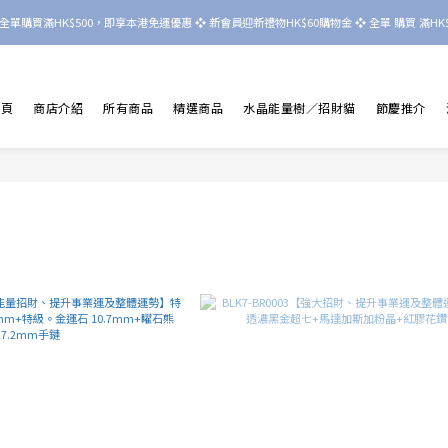
nd 晶境  全單購買滿HK$500，即享本港免運優惠 ❖ 新會員迎新禮物HK$60購物金 ❖ 全單 購買 滿HK$8
首頁
商店介紹
所有商品
精選商品
水晶能量樹／招財貓
節慶推介